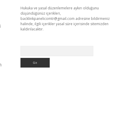
Hukuka ve yasal düzenlemelere aykırı olduğunu
düşündüğünüz içerikleri,
backlinkpanelicomtr@gmail.com
adresine bildirmeniz
halinde, ilgili içerikler yasal süre içerisinde sitemizden
i
kaldırılacaktır.
Arama