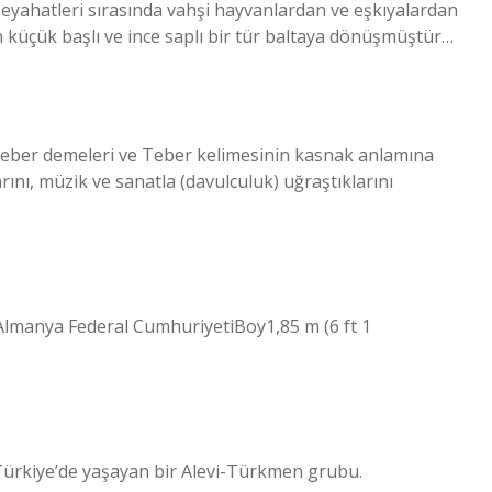
seyahatleri sırasında vahşi hayvanlardan ve eşkıyalardan
en küçük başlı ve ince saplı bir tür baltaya dönüşmüştür…
 Teber demeleri ve Teber kelimesinin kasnak anlamına
rını, müzik ve sanatla (davulculuk) uğraştıklarını
Almanya Federal CumhuriyetiBoy1,85 m (6 ft 1
, Türkiye’de yaşayan bir Alevi-Türkmen grubu.