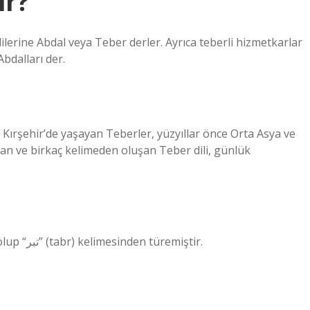
ir?
ilerine Abdal veya Teber derler. Ayrıca teberli hizmetkarlar
Abdalları der.
 Kırşehir’de yaşayan Teberler, yüzyıllar önce Orta Asya ve
 olan ve birkaç kelimeden oluşan Teber dili, günlük
Kökeni: “Teber” kelimesi Arapça kökenli bir kelime olup “تبر” (tabr) kelimesinden türemiştir.