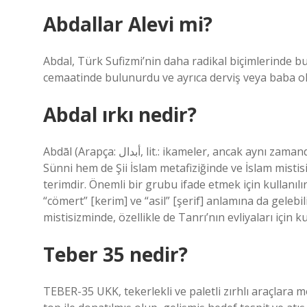
Abdallar Alevi mi?
Abdal, Türk Sufizmi’nin daha radikal biçimlerinde b
cemaatinde bulunurdu ve ayrıca derviş veya baba ola
Abdal ırkı nedir?
Abdāl (Arapça: أبدال‎, lit.: ikameler, ancak aynı zamanda “cömert” [kerim] ve “asil” [şerif] anlamına da gelebilir) hem
Sünni hem de Şii İslam metafiziğinde ve İslam mistisiz
terimdir. Önemli bir grubu ifade etmek için kullanılır. Abdāl (Arapça: أبدال‎, lit.: i
“cömert” [kerim] ve “asil” [şerif] anlamına da gelebi
mistisizminde, özellikle de Tanrı’nın evliyaları için ku
Teber 35 nedir?
TEBER-35 UKK, tekerlekli ve paletli zırhlı araçlara 