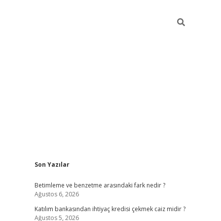
Sidebar
Son Yazılar
elexbet yeni giriş adresi
betexper.xyz
Betimleme ve benzetme arasındaki fark nedir ?
Ağustos 6, 2026
Katılım bankasından ihtiyaç kredisi çekmek caiz midir ?
Ağustos 5, 2026