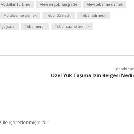
Abdallar Türk mü
Alevi en çok hangi ilde
Alevi teber ne demek
Mu teber ne demek
Teber 35 nedir
Teber dili nedir
işe yarar
Teber nereli
Teber saz ne demek
Sonraki Yaz
Özel Yük Taşıma Izin Belgesi Nedi
*
ile işaretlenmişlerdir