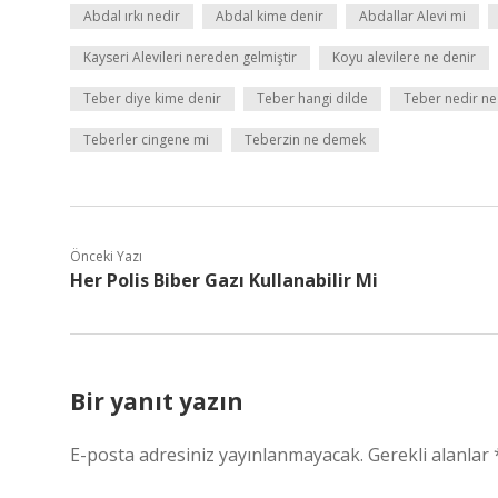
Abdal ırkı nedir
Abdal kime denir
Abdallar Alevi mi
Kayseri Alevileri nereden gelmiştir
Koyu alevilere ne denir
Teber diye kime denir
Teber hangi dilde
Teber nedir ne 
Teberler cingene mi
Teberzin ne demek
Önceki Yazı
Her Polis Biber Gazı Kullanabilir Mi
Bir yanıt yazın
E-posta adresiniz yayınlanmayacak.
Gerekli alanlar