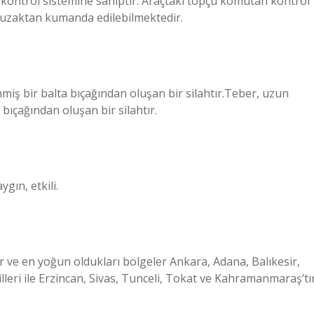
ış kontrol sistemine sahiptir. Araçtaki topçu komutan kontrol
n uzaktan kumanda edilebilmektedir.
iş bir balta bıçağından oluşan bir silahtır.Teber, uzun
bıçağından oluşan bir silahtır.
ygın, etkili.
r ve en yoğun oldukları bölgeler Ankara, Adana, Balıkesir,
lleri ile Erzincan, Sivas, Tunceli, Tokat ve Kahramanmaraş’tır