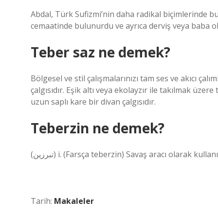
Abdal, Türk Sufizmi’nin daha radikal biçimlerinde b
cemaatinde bulunurdu ve ayrıca derviş veya baba ola
Teber saz ne demek?
Bölgesel ve stil çalışmalarınızı tam ses ve akıcı ça
çalgısıdır. Eşik altı veya ekolayzır ile takılmak üz
uzun saplı kare bir divan çalgısıdır.
Teberzin ne demek?
(ﺗﺒﺮﺯﻳﻦ) i. (Farsça teberzіn) Savaş aracı olarak kul
Tarih:
Makaleler