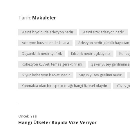
Tarih:
Makaleler
9 sınıf biyolojide adezyon nedir
9 sınıf fizik adezyon nedir
Adezyon kuvveti nedir kısaca
Adezyon nedir günlük hayattan
Dayanıklılık nedir tyt fizik
Kılcallık nedir açıklayınız
Kohezy
Kohezyon kuvveti temas gerektirir mi
Şeker yüzey gerilimini a
Suyun kohezyon kuvveti nedir
Suyun yüzey gerilimi nedir
Yanmakta olan bir ispirto ocağı hangi fiziksel olaydır
Yüzey ge
Önceki Yazı
Hangi Ülkeler Kapıda Vize Veriyor