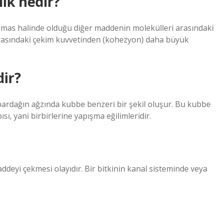
ık nedir?
n temas halinde olduğu diğer maddenin molekülleri arasındaki
 arasındaki çekim kuvvetinden (kohezyon) daha büyük
ir?
ardağın ağzında kubbe benzeri bir şekil oluşur. Bu kubbe
sı, yani birbirlerine yapışma eğilimleridir.
maddeyi çekmesi olayıdır. Bir bitkinin kanal sisteminde veya