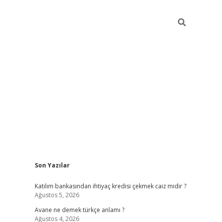
Sidebar
Son Yazılar
elexbet ye
Katılım bankasından ihtiyaç kredisi çekmek caiz midir ?
Ağustos 5, 2026
Avane ne demek türkçe anlamı ?
Ağustos 4, 2026