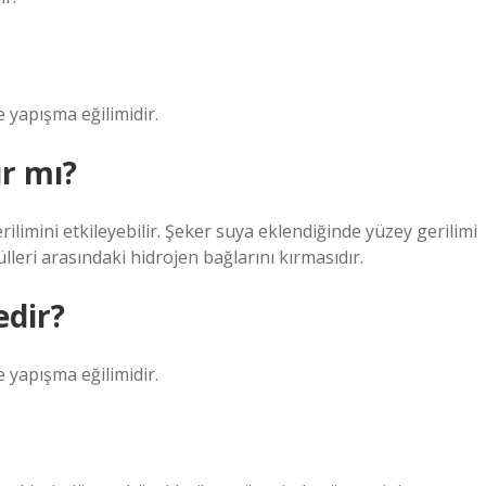
e yapışma eğilimidir.
ır mı?
ilimini etkileyebilir. Şeker suya eklendiğinde yüzey gerilimi
leri arasındaki hidrojen bağlarını kırmasıdır.
edir?
e yapışma eğilimidir.