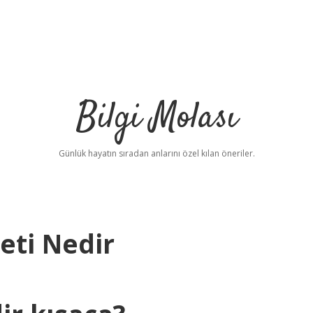
Bilgi Molası
Günlük hayatın sıradan anlarını özel kılan öneriler.
eti Nedir