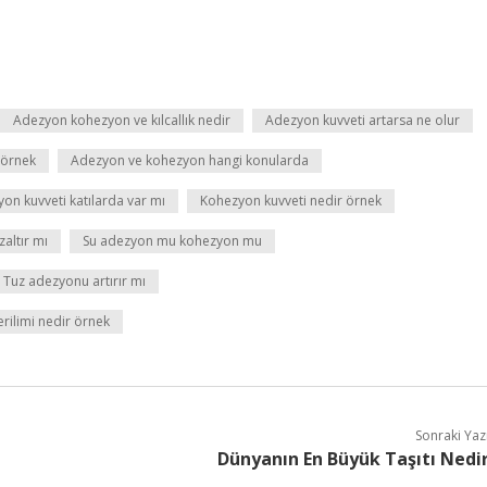
Adezyon kohezyon ve kılcallık nedir
Adezyon kuvveti artarsa ne olur
 örnek
Adezyon ve kohezyon hangi konularda
on kuvveti katılarda var mı
Kohezyon kuvveti nedir örnek
zaltır mı
Su adezyon mu kohezyon mu
Tuz adezyonu artırır mı
rilimi nedir örnek
Sonraki Yaz
Dünyanın En Büyük Taşıtı Nedi