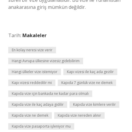
süreli bir vize uygulamasıdır. Bu vize ile Yunanistan
anakarasına giriş mümkün değildir.
Tarih:
Makaleler
En kolay neresi vize verir
Hangi Avrupa ülkesine vizesiz gidebilirim
Hangi ülkeler vize istemiyor
Kapı vizesi ile kaç ada gezilir
Kapı vizesi reddedilir mi
Kapıda 7 günlük vize ne demek
Kapıda vize için bankada ne kadar para olmalı
Kapıda vize ile kaç adaya gidilir
Kapıda vize kimlere verilir
Kapıda vize ne demek
Kapıda vize nereden alınır
Kapıda vize pasaporta işleniyor mu