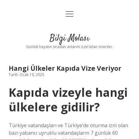
menüyü
Anasayfa
aç
Gizlilik Politikası
Bilgi Molası
Yasal Uyarı
Günlük hayatın sıradan anlarını özel kılan öneriler.
Hakkımızda
Hangi Ülkeler Kapıda Vize Veriyor
Tarih: Ocak 19, 2025
Kapıda vizeyle hangi
ülkelere gidilir?
Türkiye vatandaşları ve Türkiye’de oturma izni olan
bazı yabancı uyruklu vatandaşların 7 günlük 60