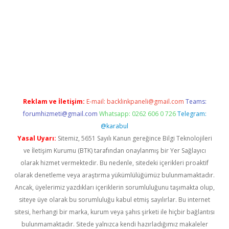
t yeni giriş adresi
betexper.xyz
Reklam ve İletişim:
E-mail:
backlinkpaneli@gmail.com
Teams:
forumhizmeti@gmail.com
Whatsapp: 0262 606 0 726
Telegram:
@karabul
Yasal Uyarı:
Sitemiz, 5651 Sayılı Kanun gereğince Bilgi Teknolojileri
ve İletişim Kurumu (BTK) tarafından onaylanmış bir Yer Sağlayıcı
olarak hizmet vermektedir. Bu nedenle, sitedeki içerikleri proaktif
olarak denetleme veya araştırma yükümlülüğümüz bulunmamaktadır.
Ancak, üyelerimiz yazdıkları içeriklerin sorumluluğunu taşımakta olup,
siteye üye olarak bu sorumluluğu kabul etmiş sayılırlar. Bu internet
sitesi, herhangi bir marka, kurum veya şahıs şirketi ile hiçbir bağlantısı
bulunmamaktadır. Sitede yalnızca kendi hazırladığımız makaleler