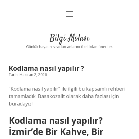
menüyü
Anasayfa
aç
Gizlilik Politikası
Bilgi Molası
Yasal Uyarı
Günlük hayatın sıradan anlarını özel kılan öneriler.
Hakkımızda
Kodlama nasıl yapılır ?
Tarih: Haziran 2, 2026
“Kodlama nasıl yapılır” ile ilgili bu kapsamlı rehberi
tamamladık. Basakozalit olarak daha fazlası için
buradayız!
Kodlama nasıl yapılır?
İzmir’de Bir Kahve, Bir