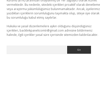
Kurumu (BTK) tarafından onaylanmış bir Yer Sağlayıcı olarak hizmet
vermektedir. Bu nedenle, sitedeki içerikleri proaktif olarak denetleme
veya araştırma yükümlülüğümüz bulunmamaktadır. Ancak, üyelerimiz
yazdıkları içeriklerin sorumluluğunu taşımakta olup, siteye üye olarak
bu sorumluluğu kabul etmiş sayılırlar.
Hukuka ve yasal düzenlemelere aykırı olduğunu düşündüğünüz
içerikleri,
backlinkpanelicomtr@gmail.com
adresine bildirmeniz
halinde, ilgili içerikler yasal süre içerisinde sitemizden kaldırılacaktır.
Arama
iriş adresi
betexper.xyz