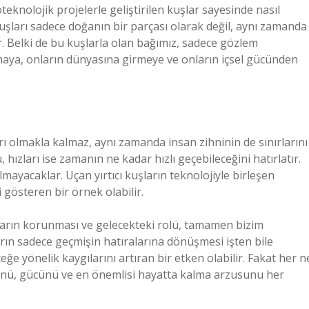
oteknolojik projelerle geliştirilen kuşlar sayesinde nasıl
 kuşları sadece doğanın bir parçası olarak değil, aynı zamanda
er. Belki de bu kuşlarla olan bağımız, sadece gözlem
maya, onların dünyasına girmeye ve onların içsel gücünden
arı olmakla kalmaz, aynı zamanda insan zihninin de sınırlarını
, hızları ise zamanın ne kadar hızlı geçebileceğini hatırlatır.
lmayacaklar. Uçan yırtıcı kuşların teknolojiyle birleşen
i gösteren bir örnek olabilir.
şların korunması ve gelecekteki rolü, tamamen bizim
arın sadece geçmişin hatıralarına dönüşmesi işten bile
eğe yönelik kaygılarını artıran bir etken olabilir. Fakat her n
özünü, gücünü ve en önemlisi hayatta kalma arzusunu her