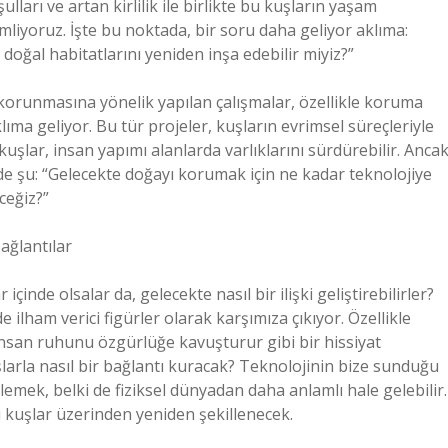
ları ve artan kirlilik ile birlikte bu kuşların yaşam
lemliyoruz. İşte bu noktada, bir soru daha geliyor aklıma:
n doğal habitatlarını yeniden inşa edebilir miyiz?”
n korunmasına yönelik yapılan çalışmalar, özellikle koruma
lıma geliyor. Bu tür projeler, kuşların evrimsel süreçleriyle
ı kuşlar, insan yapımı alanlarda varlıklarını sürdürebilir. Anca
e şu: “Gelecekte doğayı korumak için ne kadar teknolojiye
ceğiz?”
Bağlantılar
r içinde olsalar da, gelecekte nasıl bir ilişki geliştirebilirler?
ilham verici figürler olarak karşımıza çıkıyor. Özellikle
 insan ruhunu özgürlüğe kavuşturur gibi bir hissiyat
şlarla nasıl bir bağlantı kuracak? Teknolojinin bize sunduğu
lemek, belki de fiziksel dünyadan daha anlamlı hale gelebilir.
bu kuşlar üzerinden yeniden şekillenecek.