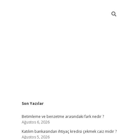
Sidebar
Son Yazılar
elexbet yeni giriş adresi
betexper.xyz
Betimleme ve benzetme arasındaki fark nedir ?
Ağustos 6, 2026
Katılım bankasından ihtiyaç kredisi çekmek caiz midir ?
Ağustos 5, 2026