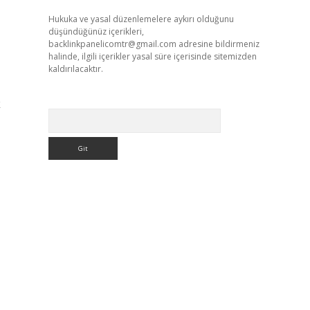
Hukuka ve yasal düzenlemelere aykırı olduğunu
düşündüğünüz içerikleri,
backlinkpanelicomtr@gmail.com
adresine bildirmeniz
halinde, ilgili içerikler yasal süre içerisinde sitemizden
kaldırılacaktır.
k
Arama