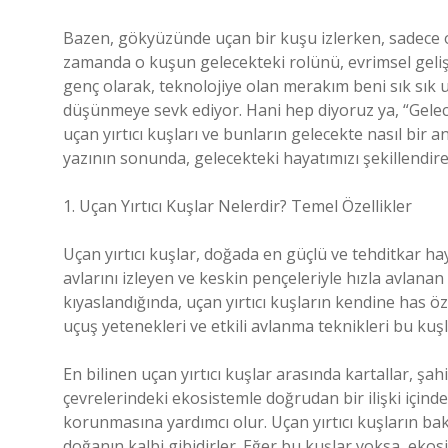
Bazen, gökyüzünde uçan bir kuşu izlerken, sadece
zamanda o kuşun gelecekteki rolünü, evrimsel geliş
genç olarak, teknolojiye olan merakım beni sık sık u
düşünmeye sevk ediyor. Hani hep diyoruz ya, “Gelecek
uçan yırtıcı kuşları ve bunların gelecekte nasıl bir
yazının sonunda, gelecekteki hayatımızı şekillendire
1. Uçan Yırtıcı Kuşlar Nelerdir? Temel Özellikler
Uçan yırtıcı kuşlar, doğada en güçlü ve tehditkar hay
avlarını izleyen ve keskin pençeleriyle hızla avlanan
kıyaslandığında, uçan yırtıcı kuşların kendine has 
uçuş yetenekleri ve etkili avlanma teknikleri bu kuş
En bilinen uçan yırtıcı kuşlar arasında kartallar, şah
çevrelerindeki ekosistemle doğrudan bir ilişki için
korunmasına yardımcı olur. Uçan yırtıcı kuşların bak
doğanın kalbi gibidirler. Eğer bu kuşlar yoksa, eko