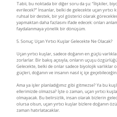
Tabii, bu noktada bir diğer soru da şu: “İlişkiler, biy
evrilecek?” İnsanlar, belki de gelecekte uçan yırtıcı
ruhsal bir destek, bir yol gösterici olarak görecekl
yapmaktan daha fazlasını ifade edecek: onları anla
faydalanmaya yönelik bir dönüşüm.
5. Sonuç: Uçan Yırtıcı Kuşlar Gelecekte Ne Olacak?
Uçan yırtıcı kuşlar, sadece doğanın en güçlü varlıkl
zorlarlar. Bir bakış açısıyla, onların uçuşu özgürlüğü
Gelecekte, belki de onlar sadece biyolojik varlıklar o
güçleri, doğanın ve insanın nasıl iç içe geçebileceğin
Ama ya işler planladığımız gibi gitmezse? Ya bu ku
ellerimizde olmazsa? İşte o zaman, uçan yırtıcı kuşl
olmayacak. Bu belirsizlik, insan olarak bizlerin gelec
olursa olsun, uçan yırtıcı kuşlar bizlere doğanın 
zaman hatırlatacaklar.