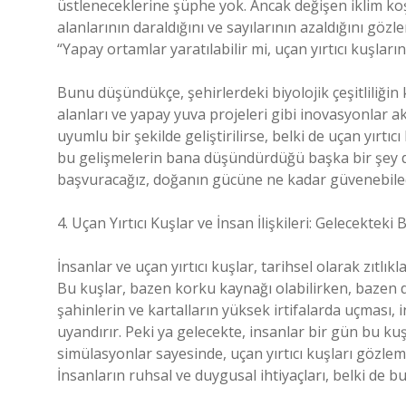
üstleneceklerine şüphe yok. Ancak değişen iklim koşul
alanlarının daraldığını ve sayılarının azaldığını göz
“Yapay ortamlar yaratılabilir mi, uçan yırtıcı kuşları
Bunu düşündükçe, şehirlerdeki biyolojik çeşitliliği
alanları ve yapay yuva projeleri gibi inovasyonlar ak
uyumlu bir şekilde geliştirilirse, belki de uçan yırtıc
bu gelişmelerin bana düşündürdüğü başka bir şey d
başvuracağız, doğanın gücüne ne kadar güvenebile
4. Uçan Yırtıcı Kuşlar ve İnsan İlişkileri: Gelecekteki 
İnsanlar ve uçan yırtıcı kuşlar, tarihsel olarak zıtlıkla
Bu kuşlar, bazen korku kaynağı olabilirken, bazen de 
şahinlerin ve kartalların yüksek irtifalarda uçması,
uyandırır. Peki ya gelecekte, insanlar bir gün bu ku
simülasyonlar sayesinde, uçan yırtıcı kuşları gözlem
İnsanların ruhsal ve duygusal ihtiyaçları, belki de 