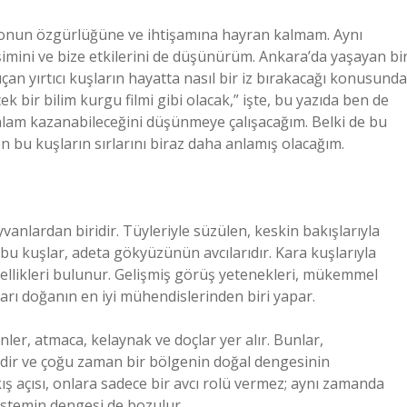
 onun özgürlüğüne ve ihtişamına hayran kalmam. Aynı
imini ve bize etkilerini de düşünürüm. Ankara’da yaşayan bi
çan yırtıcı kuşların hayatta nasıl bir iz bırakacağı konusunda
 bir bilim kurgu filmi gibi olacak,” işte, bu yazıda ben de
 anlam kazanabileceğini düşünmeye çalışacağım. Belki de bu
n bu kuşların sırlarını biraz daha anlamış olacağım.
vanlardan biridir. Tüyleriyle süzülen, keskin bakışlarıyla
 bu kuşlar, adeta gökyüzünün avcılarıdır. Kara kuşlarıyla
özellikleri bulunur. Gelişmiş görüş yetenekleri, mükemmel
ları doğanın en iyi mühendislerinden biri yapar.
inler, atmaca, kelaynak ve doçlar yer alır. Bunlar,
dedir ve çoğu zaman bir bölgenin doğal dengesinin
ış açısı, onlara sadece bir avcı rolü vermez; aynı zamanda
sistemin dengesi de bozulur.