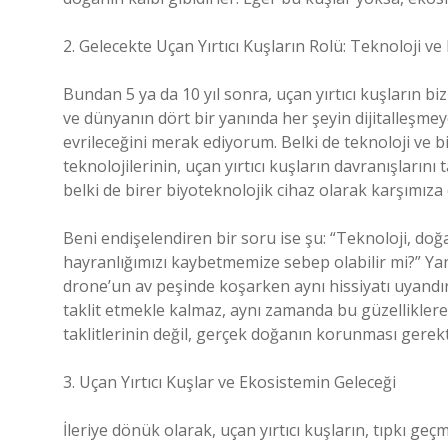
2. Gelecekte Uçan Yırtıcı Kuşların Rolü: Teknoloji v
Bundan 5 ya da 10 yıl sonra, uçan yırtıcı kuşların biz
ve dünyanın dört bir yanında her şeyin dijitalleşme
evrileceğini merak ediyorum. Belki de teknoloji ve bi
teknolojilerinin, uçan yırtıcı kuşların davranışlarını t
belki de birer biyoteknolojik cihaz olarak karşımıza 
Beni endişelendiren bir soru ise şu: “Teknoloji, doğ
hayranlığımızı kaybetmemize sebep olabilir mi?” Yani
drone’un av peşinde koşarken aynı hissiyatı uyandır
taklit etmekle kalmaz, aynı zamanda bu güzelliklere 
taklitlerinin değil, gerçek doğanın korunması ger
3. Uçan Yırtıcı Kuşlar ve Ekosistemin Geleceği
İleriye dönük olarak, uçan yırtıcı kuşların, tıpkı g