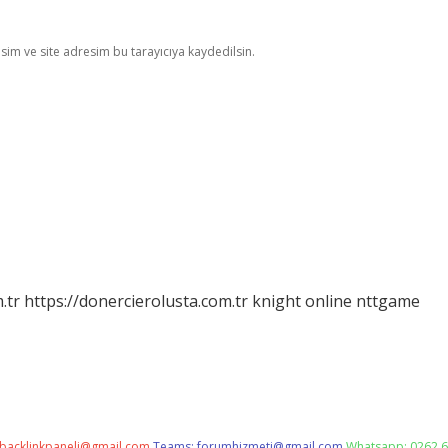
im ve site adresim bu tarayıcıya kaydedilsin.
.tr
https://donercierolusta.com.tr
knight online
nttgame
backlinkpaneli@gmail.com
Teams:
forumhizmeti@gmail.com
Whatsapp: 0262 6