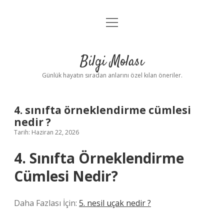
menüyü
Anasayfa
aç
Gizlilik Politikası
Bilgi Molası
Yasal Uyarı
Günlük hayatın sıradan anlarını özel kılan öneriler.
Hakkımızda
4. sınıfta örneklendirme cümlesi
nedir ?
Tarih: Haziran 22, 2026
4. Sınıfta Örneklendirme
Cümlesi Nedir?
Daha Fazlası İçin:
5. nesil uçak nedir ?