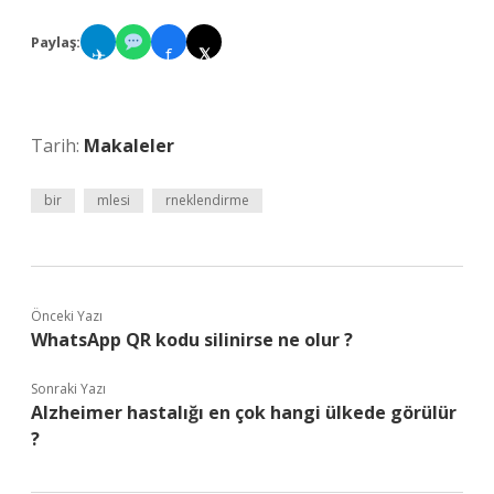
Paylaş:
✈
f
𝕏
Tarih:
Makaleler
bir
mlesi
rneklendirme
Önceki Yazı
WhatsApp QR kodu silinirse ne olur ?
Sonraki Yazı
Alzheimer hastalığı en çok hangi ülkede görülür
?