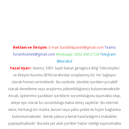
bet yeni giriş adresi
betexper.xyz
Reklam ve İletişim:
E-mail:
backlinkpaneli@gmail.com
Teams:
forumhizmeti@gmail.com
Whatsapp: 0262 606 0 726
Telegram:
@karabul
Yasal Uyarı:
Sitemiz, 5651 Sayılı Kanun gereğince Bilgi Teknolojileri
ve İletişim Kurumu (BTK) tarafından onaylanmış bir Yer Sağlayıcı
olarak hizmet vermektedir. Bu nedenle, sitedeki içerikleri proaktif
olarak denetleme veya araştırma yükümlülüğümüz bulunmamaktadır.
Ancak, üyelerimiz yazdıkları içeriklerin sorumluluğunu taşımakta olup,
siteye üye olarak bu sorumluluğu kabul etmiş sayılırlar. Bu internet
sitesi, herhangi bir marka, kurum veya şahıs şirketi ile hiçbir bağlantısı
bulunmamaktadır. Sitede yalnızca kendi hazırladığımız makaleler
paylaşılmaktadır. Burada yer alan içerikler haber niteliği taşımamakta