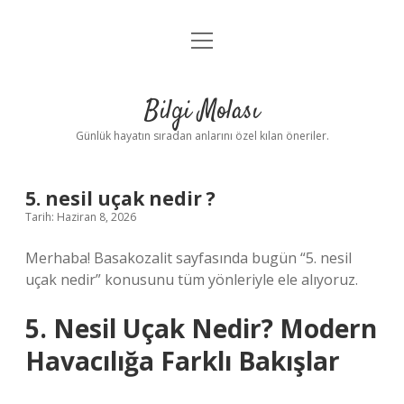
menüyü
Anasayfa
aç
Gizlilik Politikası
Bilgi Molası
Yasal Uyarı
Günlük hayatın sıradan anlarını özel kılan öneriler.
Hakkımızda
5. nesil uçak nedir ?
Tarih: Haziran 8, 2026
Merhaba! Basakozalit sayfasında bugün “5. nesil
uçak nedir” konusunu tüm yönleriyle ele alıyoruz.
5. Nesil Uçak Nedir? Modern
Havacılığa Farklı Bakışlar