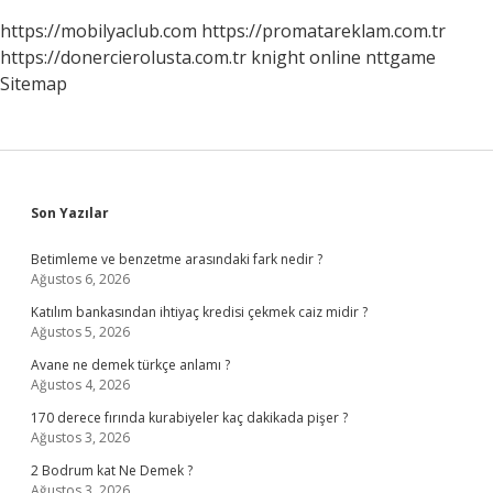
https://mobilyaclub.com
https://promatareklam.com.tr
https://donercierolusta.com.tr
knight online
nttgame
Sitemap
Sidebar
Son Yazılar
Betimleme ve benzetme arasındaki fark nedir ?
Ağustos 6, 2026
Katılım bankasından ihtiyaç kredisi çekmek caiz midir ?
Ağustos 5, 2026
Avane ne demek türkçe anlamı ?
Ağustos 4, 2026
170 derece fırında kurabiyeler kaç dakikada pişer ?
Ağustos 3, 2026
2 Bodrum kat Ne Demek ?
Ağustos 3, 2026