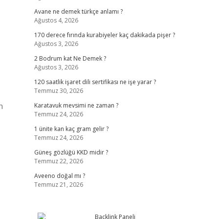
Avane ne demek türkçe anlamı ?
Ağustos 4, 2026
170 derece fırında kurabiyeler kaç dakikada pişer ?
Ağustos 3, 2026
2 Bodrum kat Ne Demek ?
Ağustos 3, 2026
120 saatlik işaret dili sertifikası ne işe yarar ?
Temmuz 30, 2026
n
Karatavuk mevsimi ne zaman ?
Temmuz 24, 2026
1 ünite kan kaç gram gelir ?
Temmuz 24, 2026
Güneş gözlüğü KKD midir ?
Temmuz 22, 2026
Aveeno doğal mı ?
Temmuz 21, 2026