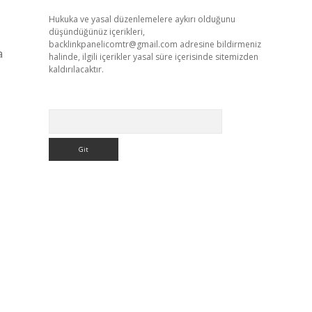
Hukuka ve yasal düzenlemelere aykırı olduğunu
düşündüğünüz içerikleri,
backlinkpanelicomtr@gmail.com
adresine bildirmeniz
a
halinde, ilgili içerikler yasal süre içerisinde sitemizden
kaldırılacaktır.
Arama