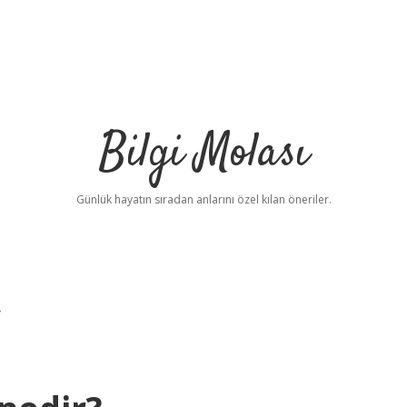
Bilgi Molası
Günlük hayatın sıradan anlarını özel kılan öneriler.
y