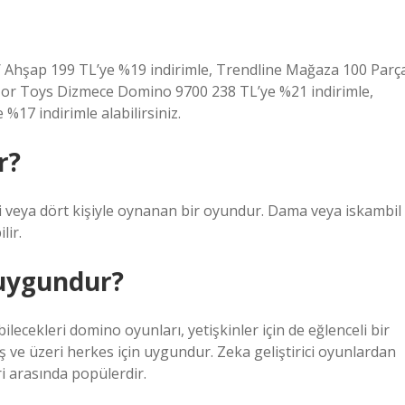
 Ahşap 199 TL’ye %19 indirimle, Trendline Mağaza 100 Parç
Mor Toys Dizmece Domino 9700 238 TL’ye %21 indirimle,
%17 indirimle alabilirsiniz.
r?
veya dört kişiyle oynanan bir oyundur. Dama veya iskambil
lir.
 uygundur?
lecekleri domino oyunları, yetişkinler için de eğlenceli bir
aş ve üzeri herkes için uygundur. Zeka geliştirici oyunlardan
ri arasında popülerdir.