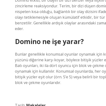
Domino etkisi, bir olayın bir dizi benzer veya ilişkili
zincirleme reaksiyondur. Terim, bir dizi düşen domin
nispeten kısa olduğu, bağlantılı bir olay dizisini ifade
olayı tetiklemesiyle oluşan kümülatif etkidir, bir t
benzetilir. Genellikle ardışık olaylar arasındaki zama
eder.
Domino ne işe yarar?
Bunlar genellikle konumsal oyunlar oynamak için ku
yüzünü diğerine karşı koyar, böylece bitişik yüzler eş
Batı oyunları, iki ila dört oyuncu için blok ve çekm
oynamak için kullanılır. Konumsal oyunlarda, her o
bitişik yüzler eşit olur (örn. 5’e 5) veya belirli bir t
blok ve çekme oyunlarıdır.
Tarih:
Makaleler