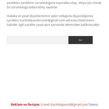
yazdıkları içeriklerin sorumluluğunu taşımakta olup, siteye üye olarak
bu sorumluluğu kabul etmiş sayılırlar.
Hukuka ve yasal düzenlemelere aykırı olduğunu düşündüğünüz
içerikleri,
backlinkpanelicomtr@gmail.com
adresine bildirmeniz
halinde, ilgili içerikler yasal süre içerisinde sitemizden kaldırılacaktır.
Arama
iriş adresi
betexper.xyz
Reklam ve İletişim:
E-mail:
backlinkpaneli@gmail.com
Teams: