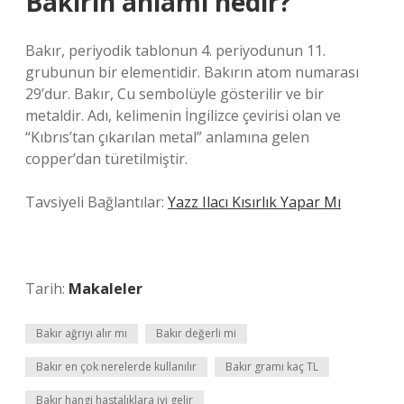
Bakırın anlamı nedir?
Bakır, periyodik tablonun 4. periyodunun 11.
grubunun bir elementidir. Bakırın atom numarası
29’dur. Bakır, Cu sembolüyle gösterilir ve bir
metaldir. Adı, kelimenin İngilizce çevirisi olan ve
“Kıbrıs’tan çıkarılan metal” anlamına gelen
copper’dan türetilmiştir.
Tavsiyeli Bağlantılar:
Yazz Ilacı Kısırlık Yapar Mı
Tarih:
Makaleler
Bakır ağrıyı alır mı
Bakır değerli mi
Bakır en çok nerelerde kullanılır
Bakır gramı kaç TL
Bakır hangi hastalıklara iyi gelir