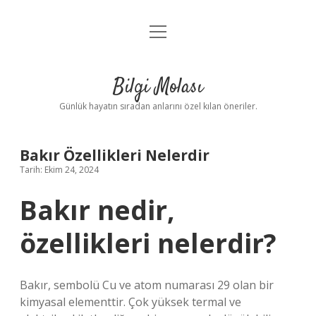
menüyü
Anasayfa
aç
Gizlilik Politikası
Bilgi Molası
Yasal Uyarı
Günlük hayatın sıradan anlarını özel kılan öneriler.
Hakkımızda
Bakır Özellikleri Nelerdir
Tarih: Ekim 24, 2024
Bakır nedir,
özellikleri nelerdir?
Bakır, sembolü Cu ve atom numarası 29 olan bir
kimyasal elementtir. Çok yüksek termal ve