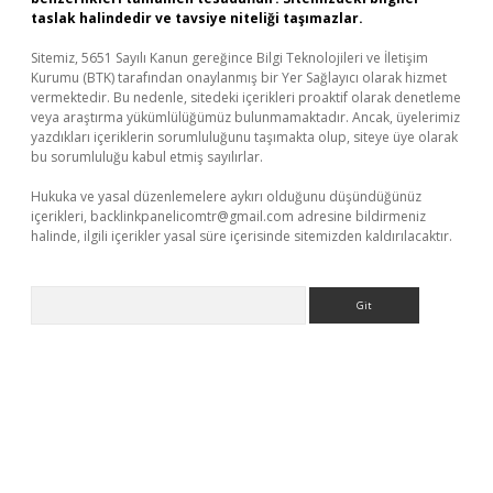
taslak halindedir ve tavsiye niteliği taşımazlar.
Sitemiz, 5651 Sayılı Kanun gereğince Bilgi Teknolojileri ve İletişim
Kurumu (BTK) tarafından onaylanmış bir Yer Sağlayıcı olarak hizmet
vermektedir. Bu nedenle, sitedeki içerikleri proaktif olarak denetleme
veya araştırma yükümlülüğümüz bulunmamaktadır. Ancak, üyelerimiz
yazdıkları içeriklerin sorumluluğunu taşımakta olup, siteye üye olarak
bu sorumluluğu kabul etmiş sayılırlar.
Hukuka ve yasal düzenlemelere aykırı olduğunu düşündüğünüz
içerikleri,
backlinkpanelicomtr@gmail.com
adresine bildirmeniz
halinde, ilgili içerikler yasal süre içerisinde sitemizden kaldırılacaktır.
Arama
xbet yeni giriş adresi
betexper.xyz