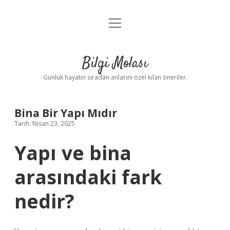
menüyü
Anasayfa
aç
Gizlilik Politikası
Bilgi Molası
Yasal Uyarı
Günlük hayatın sıradan anlarını özel kılan öneriler.
Hakkımızda
Bina Bir Yapı Mıdır
Tarih: Nisan 23, 2025
Yapı ve bina
arasındaki fark
nedir?