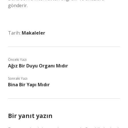
gönderir.
Tarih:
Makaleler
Önceki Yazı
Ağız Bir Duyu Organı Mıdır
Sonraki Yazı
Bina Bir Yapı Mıdır
Bir yanıt yazın