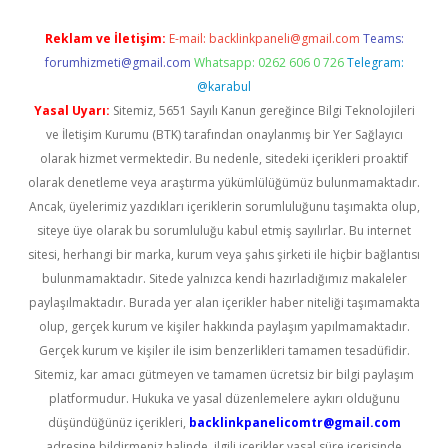
Reklam ve İletişim:
E-mail:
backlinkpaneli@gmail.com
Teams:
forumhizmeti@gmail.com
Whatsapp: 0262 606 0 726
Telegram:
@karabul
Yasal Uyarı:
Sitemiz, 5651 Sayılı Kanun gereğince Bilgi Teknolojileri
ve İletişim Kurumu (BTK) tarafından onaylanmış bir Yer Sağlayıcı
olarak hizmet vermektedir. Bu nedenle, sitedeki içerikleri proaktif
olarak denetleme veya araştırma yükümlülüğümüz bulunmamaktadır.
Ancak, üyelerimiz yazdıkları içeriklerin sorumluluğunu taşımakta olup,
siteye üye olarak bu sorumluluğu kabul etmiş sayılırlar. Bu internet
sitesi, herhangi bir marka, kurum veya şahıs şirketi ile hiçbir bağlantısı
bulunmamaktadır. Sitede yalnızca kendi hazırladığımız makaleler
paylaşılmaktadır. Burada yer alan içerikler haber niteliği taşımamakta
olup, gerçek kurum ve kişiler hakkında paylaşım yapılmamaktadır.
Gerçek kurum ve kişiler ile isim benzerlikleri tamamen tesadüfidir.
Sitemiz, kar amacı gütmeyen ve tamamen ücretsiz bir bilgi paylaşım
platformudur. Hukuka ve yasal düzenlemelere aykırı olduğunu
düşündüğünüz içerikleri,
backlinkpanelicomtr@gmail.com
adresine bildirmeniz halinde, ilgili içerikler yasal süre içerisinde