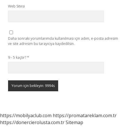
Web Sitesi
Daha sonraki yorumlarımda kullanılması için adım, e-posta adresim
ve site adresim bu tarayıcıya kaydedilsin.
9 - 5 kaçtır?
*
https://mobilyaclub.com
https://promatareklam.com.tr
https://donercierolusta.com.tr
Sitemap