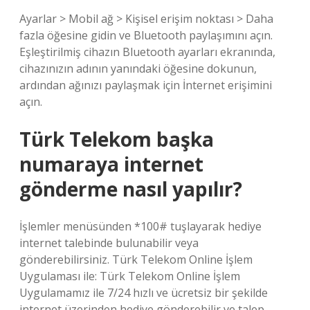
Ayarlar > Mobil ağ > Kişisel erişim noktası > Daha
fazla öğesine gidin ve Bluetooth paylaşımını açın.
Eşleştirilmiş cihazın Bluetooth ayarları ekranında,
cihazınızın adının yanındaki öğesine dokunun,
ardından ağınızı paylaşmak için İnternet erişimini
açın.
Türk Telekom başka
numaraya internet
gönderme nasıl yapılır?
İşlemler menüsünden *100# tuşlayarak hediye
internet talebinde bulunabilir veya
gönderebilirsiniz. Türk Telekom Online İşlem
Uygulaması ile: Türk Telekom Online İşlem
Uygulamamız ile 7/24 hızlı ve ücretsiz bir şekilde
internet üzerinden hediye gönderebilir ve talep