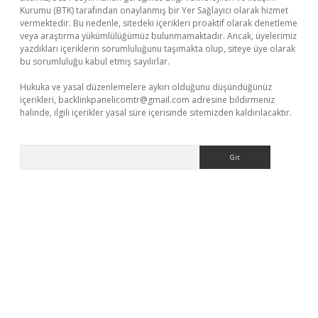
Kurumu (BTK) tarafından onaylanmış bir Yer Sağlayıcı olarak hizmet
vermektedir. Bu nedenle, sitedeki içerikleri proaktif olarak denetleme
veya araştırma yükümlülüğümüz bulunmamaktadır. Ancak, üyelerimiz
yazdıkları içeriklerin sorumluluğunu taşımakta olup, siteye üye olarak
bu sorumluluğu kabul etmiş sayılırlar.
Hukuka ve yasal düzenlemelere aykırı olduğunu düşündüğünüz
içerikleri,
backlinkpanelicomtr@gmail.com
adresine bildirmeniz
halinde, ilgili içerikler yasal süre içerisinde sitemizden kaldırılacaktır.
Arama
bet yeni giriş adresi
betexper.xyz