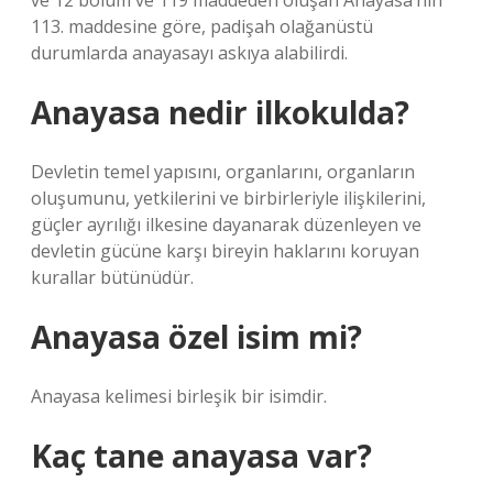
ve 12 bölüm ve 119 maddeden oluşan Anayasa’nın
113. maddesine göre, padişah olağanüstü
durumlarda anayasayı askıya alabilirdi.
Anayasa nedir ilkokulda?
Devletin temel yapısını, organlarını, organların
oluşumunu, yetkilerini ve birbirleriyle ilişkilerini,
güçler ayrılığı ilkesine dayanarak düzenleyen ve
devletin gücüne karşı bireyin haklarını koruyan
kurallar bütünüdür.
Anayasa özel isim mi?
Anayasa kelimesi birleşik bir isimdir.
Kaç tane anayasa var?