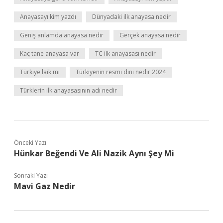
Anayasayı kim yazdı
Dünyadaki ilk anayasa nedir
Geniş anlamda anayasa nedir
Gerçek anayasa nedir
Kaç tane anayasa var
TC ilk anayasası nedir
Türkiye laik mi
Türkiyenin resmi dini nedir 2024
Türklerin ilk anayasasının adı nedir
Önceki Yazı
Hünkar Beğendi Ve Ali Nazik Aynı Şey Mi
Sonraki Yazı
Mavi Gaz Nedir