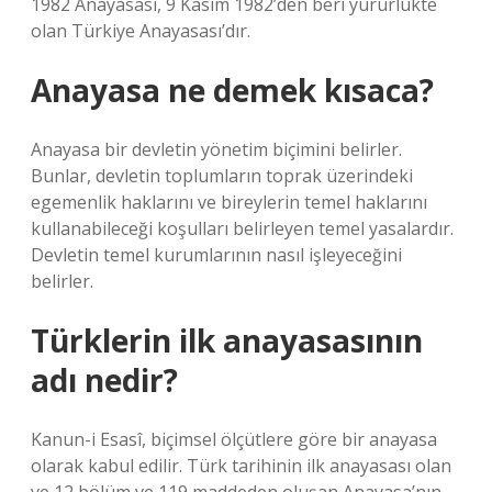
1982 Anayasası, 9 Kasım 1982’den beri yürürlükte
olan Türkiye Anayasası’dır.
Anayasa ne demek kısaca?
Anayasa bir devletin yönetim biçimini belirler.
Bunlar, devletin toplumların toprak üzerindeki
egemenlik haklarını ve bireylerin temel haklarını
kullanabileceği koşulları belirleyen temel yasalardır.
Devletin temel kurumlarının nasıl işleyeceğini
belirler.
Türklerin ilk anayasasının
adı nedir?
Kanun-i Esasî, biçimsel ölçütlere göre bir anayasa
olarak kabul edilir. Türk tarihinin ilk anayasası olan