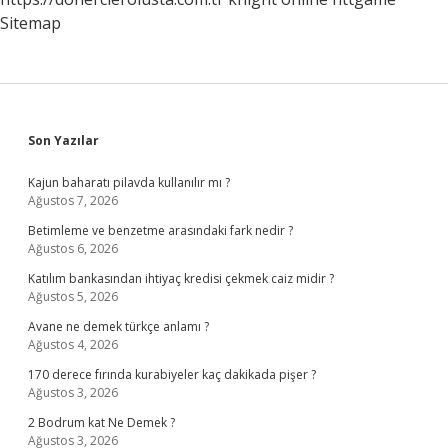
Sitemap
Sidebar
Son Yazılar
Kajun baharatı pilavda kullanılır mı ?
Ağustos 7, 2026
Betimleme ve benzetme arasındaki fark nedir ?
Ağustos 6, 2026
Katılım bankasından ihtiyaç kredisi çekmek caiz midir ?
Ağustos 5, 2026
Avane ne demek türkçe anlamı ?
Ağustos 4, 2026
170 derece fırında kurabiyeler kaç dakikada pişer ?
Ağustos 3, 2026
2 Bodrum kat Ne Demek ?
Ağustos 3, 2026