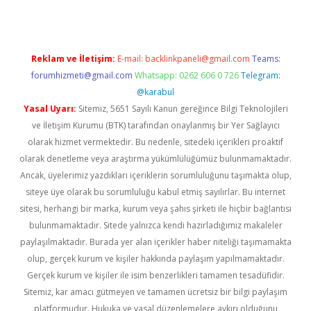
Reklam ve İletişim:
E-mail:
backlinkpaneli@gmail.com
Teams:
forumhizmeti@gmail.com
Whatsapp: 0262 606 0 726
Telegram:
@karabul
Yasal Uyarı:
Sitemiz, 5651 Sayılı Kanun gereğince Bilgi Teknolojileri
ve İletişim Kurumu (BTK) tarafından onaylanmış bir Yer Sağlayıcı
olarak hizmet vermektedir. Bu nedenle, sitedeki içerikleri proaktif
olarak denetleme veya araştırma yükümlülüğümüz bulunmamaktadır.
Ancak, üyelerimiz yazdıkları içeriklerin sorumluluğunu taşımakta olup,
siteye üye olarak bu sorumluluğu kabul etmiş sayılırlar. Bu internet
sitesi, herhangi bir marka, kurum veya şahıs şirketi ile hiçbir bağlantısı
bulunmamaktadır. Sitede yalnızca kendi hazırladığımız makaleler
paylaşılmaktadır. Burada yer alan içerikler haber niteliği taşımamakta
olup, gerçek kurum ve kişiler hakkında paylaşım yapılmamaktadır.
Gerçek kurum ve kişiler ile isim benzerlikleri tamamen tesadüfidir.
Sitemiz, kar amacı gütmeyen ve tamamen ücretsiz bir bilgi paylaşım
platformudur. Hukuka ve yasal düzenlemelere aykırı olduğunu