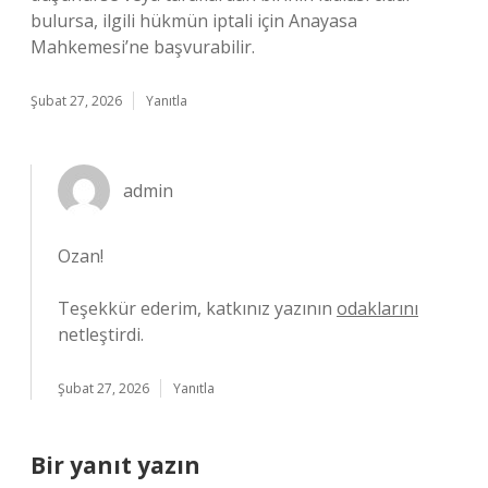
bulursa, ilgili hükmün iptali için Anayasa
Mahkemesi’ne başvurabilir.
Şubat 27, 2026
Yanıtla
admin
Ozan!
Teşekkür ederim, katkınız yazının
odaklarını
netleştirdi.
Şubat 27, 2026
Yanıtla
Bir yanıt yazın