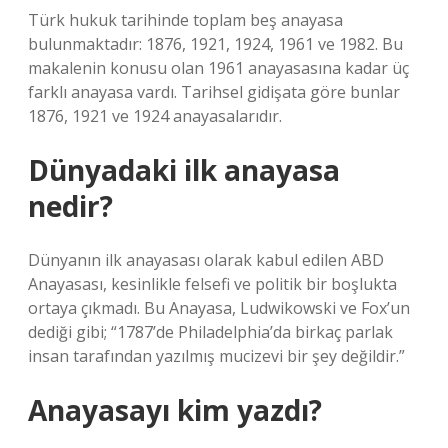
Türk hukuk tarihinde toplam beş anayasa
bulunmaktadır: 1876, 1921, 1924, 1961 ve 1982. Bu
makalenin konusu olan 1961 anayasasına kadar üç
farklı anayasa vardı. Tarihsel gidişata göre bunlar
1876, 1921 ve 1924 anayasalarıdır.
Dünyadaki ilk anayasa
nedir?
Dünyanın ilk anayasası olarak kabul edilen ABD
Anayasası, kesinlikle felsefi ve politik bir boşlukta
ortaya çıkmadı. Bu Anayasa, Ludwikowski ve Fox’un
dediği gibi; “1787’de Philadelphia’da birkaç parlak
insan tarafından yazılmış mucizevi bir şey değildir.”
Anayasayı kim yazdı?