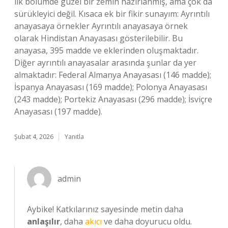
ilk bölümde güzel bir zemin hazırlanmış, ama çok da
sürükleyici değil. Kısaca ek bir fikir sunayım: Ayrıntılı
anayasaya örnekler Ayrıntılı anayasaya örnek
olarak Hindistan Anayasası gösterilebilir. Bu
anayasa, 395 madde ve eklerinden oluşmaktadır.
Diğer ayrıntılı anayasalar arasında şunlar da yer
almaktadır: Federal Almanya Anayasası (146 madde);
İspanya Anayasası (169 madde); Polonya Anayasası
(243 madde); Portekiz Anayasası (296 madde); İsviçre
Anayasası (197 madde).
Şubat 4, 2026
Yanıtla
admin
Aybike! Katkılarınız sayesinde metin daha
anlaşılır
, daha
akıcı
ve daha doyurucu oldu.