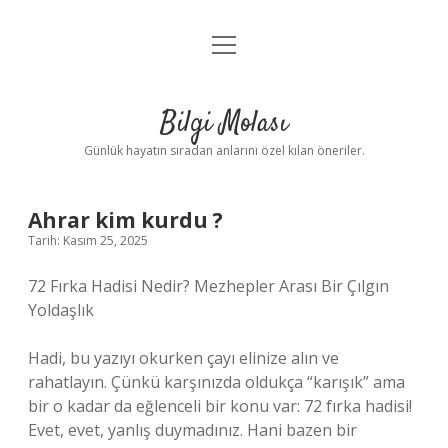
menüyü
Anasayfa
aç
Gizlilik Politikası
Bilgi Molası
Yasal Uyarı
Günlük hayatın sıradan anlarını özel kılan öneriler.
Hakkımızda
Ahrar kim kurdu ?
Tarih: Kasım 25, 2025
72 Fırka Hadisi Nedir? Mezhepler Arası Bir Çılgın
Yoldaşlık
Hadi, bu yazıyı okurken çayı elinize alın ve
rahatlayın. Çünkü karşınızda oldukça “karışık” ama
bir o kadar da eğlenceli bir konu var: 72 fırka hadisi!
Evet, evet, yanlış duymadınız. Hani bazen bir