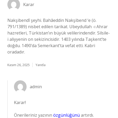
Karar
Nakşibendî şeyhi. Bahâeddin Nakşibend ‘e (ö.
791/1389) nisbet edilen tarikat. Ubeydullah -ı Ahrar
hazretleri, Türkistan’ın büyük velilerindendir. Silsile-
i aliyyenin on sekizincisidir. 1403 yılında Taşkent’te
doğdu. 1490’da Semerkant’ta vefat etti. Kabri
oradadır.
Kasım 26, 2025
Yanıtla
admin
Karar!
Önerileriniz yazının
özgünlüğünü
artırdı.