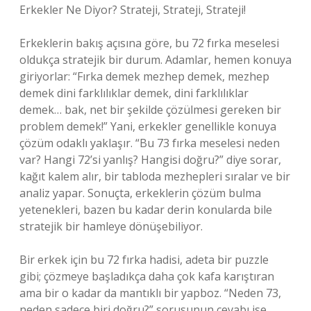
Erkekler Ne Diyor? Strateji, Strateji, Strateji!
Erkeklerin bakış açısına göre, bu 72 fırka meselesi
oldukça stratejik bir durum. Adamlar, hemen konuya
giriyorlar: “Fırka demek mezhep demek, mezhep
demek dini farklılıklar demek, dini farklılıklar
demek… bak, net bir şekilde çözülmesi gereken bir
problem demek!” Yani, erkekler genellikle konuya
çözüm odaklı yaklaşır. “Bu 73 fırka meselesi neden
var? Hangi 72’si yanlış? Hangisi doğru?” diye sorar,
kağıt kalem alır, bir tabloda mezhepleri sıralar ve bir
analiz yapar. Sonuçta, erkeklerin çözüm bulma
yetenekleri, bazen bu kadar derin konularda bile
stratejik bir hamleye dönüşebiliyor.
Bir erkek için bu 72 fırka hadisi, adeta bir puzzle
gibi; çözmeye başladıkça daha çok kafa karıştıran
ama bir o kadar da mantıklı bir yapboz. “Neden 73,
neden sadece biri doğru?” sorusunun cevabı ise