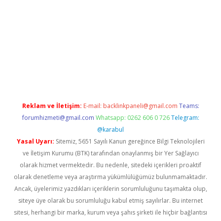
xbet yeni giriş adresi
betexper.xyz
Reklam ve İletişim:
E-mail:
backlinkpaneli@gmail.com
Teams:
forumhizmeti@gmail.com
Whatsapp: 0262 606 0 726
Telegram:
@karabul
Yasal Uyarı:
Sitemiz, 5651 Sayılı Kanun gereğince Bilgi Teknolojileri
ve İletişim Kurumu (BTK) tarafından onaylanmış bir Yer Sağlayıcı
olarak hizmet vermektedir. Bu nedenle, sitedeki içerikleri proaktif
olarak denetleme veya araştırma yükümlülüğümüz bulunmamaktadır.
Ancak, üyelerimiz yazdıkları içeriklerin sorumluluğunu taşımakta olup,
siteye üye olarak bu sorumluluğu kabul etmiş sayılırlar. Bu internet
sitesi, herhangi bir marka, kurum veya şahıs şirketi ile hiçbir bağlantısı