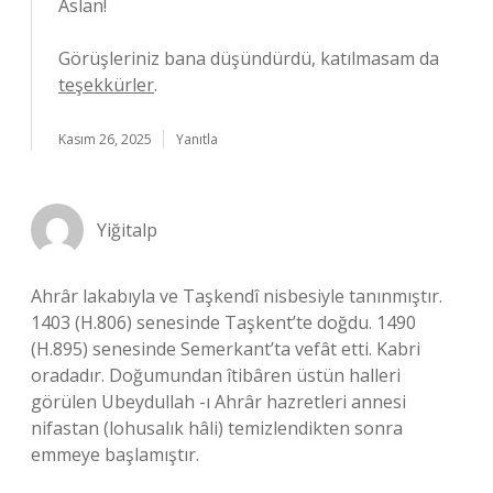
Aslan!
Görüşleriniz bana düşündürdü, katılmasam da
teşekkürler
.
Kasım 26, 2025
Yanıtla
Yiğitalp
Ahrâr lakabıyla ve Taşkendî nisbesiyle tanınmıştır.
1403 (H.806) senesinde Taşkent’te doğdu. 1490
(H.895) senesinde Semerkant’ta vefât etti. Kabri
oradadır. Doğumundan îtibâren üstün halleri
görülen Ubeydullah -ı Ahrâr hazretleri annesi
nifastan (lohusalık hâli) temizlendikten sonra
emmeye başlamıştır.