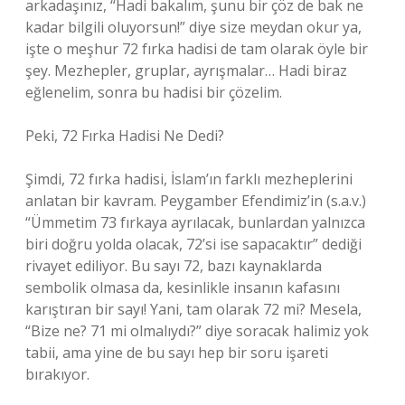
arkadaşınız, “Hadi bakalım, şunu bir çöz de bak ne
kadar bilgili oluyorsun!” diye size meydan okur ya,
işte o meşhur 72 fırka hadisi de tam olarak öyle bir
şey. Mezhepler, gruplar, ayrışmalar… Hadi biraz
eğlenelim, sonra bu hadisi bir çözelim.
Peki, 72 Fırka Hadisi Ne Dedi?
Şimdi, 72 fırka hadisi, İslam’ın farklı mezheplerini
anlatan bir kavram. Peygamber Efendimiz’in (s.a.v.)
“Ümmetim 73 fırkaya ayrılacak, bunlardan yalnızca
biri doğru yolda olacak, 72’si ise sapacaktır” dediği
rivayet ediliyor. Bu sayı 72, bazı kaynaklarda
sembolik olmasa da, kesinlikle insanın kafasını
karıştıran bir sayı! Yani, tam olarak 72 mi? Mesela,
“Bize ne? 71 mi olmalıydı?” diye soracak halimiz yok
tabii, ama yine de bu sayı hep bir soru işareti
bırakıyor.