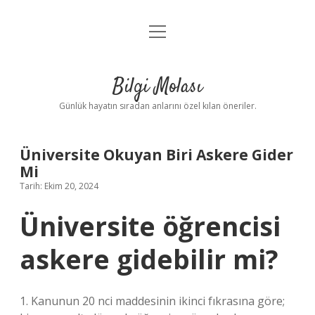
menüyü
Anasayfa
aç
Gizlilik Politikası
Bilgi Molası
Yasal Uyarı
Günlük hayatın sıradan anlarını özel kılan öneriler.
Hakkımızda
Üniversite Okuyan Biri Askere Gider
Mi
Tarih: Ekim 20, 2024
Üniversite öğrencisi
askere gidebilir mi?
1. Kanunun 20 nci maddesinin ikinci fıkrasına göre;