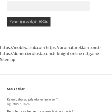
https://mobilyaclub.com
https://promatareklam.com.tr
https://donercierolusta.com.tr
knight online
nttgame
Sitemap
Sidebar
Son Yazılar
Kajun baharatı pilavda kullanılır mı ?
Ağustos 7, 2026
Betimleme ve benzetme arasındaki fark nedir ?