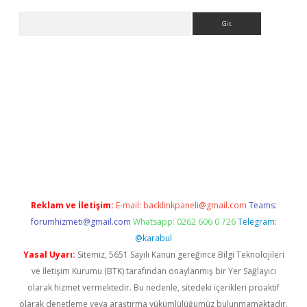
Arama
adresi
betexper.xyz
Reklam ve İletişim:
E-mail:
backlinkpaneli@gmail.com
Teams:
forumhizmeti@gmail.com
Whatsapp: 0262 606 0 726
Telegram:
@karabul
Yasal Uyarı:
Sitemiz, 5651 Sayılı Kanun gereğince Bilgi Teknolojileri
ve İletişim Kurumu (BTK) tarafından onaylanmış bir Yer Sağlayıcı
olarak hizmet vermektedir. Bu nedenle, sitedeki içerikleri proaktif
olarak denetleme veya araştırma yükümlülüğümüz bulunmamaktadır.