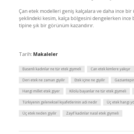
Çan etek modelleri geniş kalçalara ve daha ince bir ü
şeklindeki kesim, kalça bölgesini dengelerken ince b
tipine şık bir görünüm kazandırır.
Tarih:
Makaleler
Basenli kadınlar ne tür etek giymeli
Can etek kimlere yakışır
Deri etek ne zaman giyilir
Etek içine ne giyilir
Gaziantepin
Hangi millet etek giyer
Kilolu bayanlar ne tür etek giymeli
Türkiyenin geleneksel kıyafetlerinin adı nedir
Üç etek hangi yö
Üç etek neden giyilir
Zayıf kadınlar nasıl etek giymeli