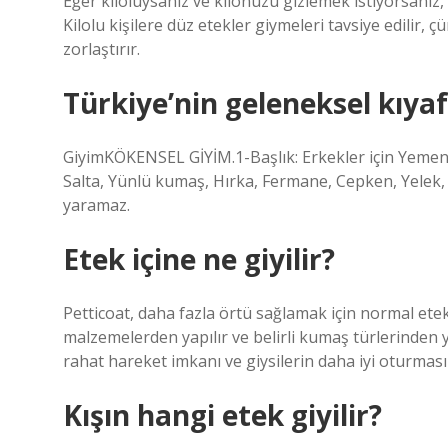
Eğer kiloluysanız ve kilonuzu gizlemek istiyorsanız,
Kilolu kişilere düz etekler giymeleri tavsiye edilir
zorlaştırır.
Türkiye’nin geleneksel kıyaf
GiyimKÖKENSEL GİYİM.1-Başlık: Erkekler için Yemeni/
Salta, Yünlü kumaş, Hırka, Fermane, Cepken, Yelek, İ
yaramaz.
Etek içine ne giyilir?
Petticoat, daha fazla örtü sağlamak için normal etekle
malzemelerden yapılır ve belirli kumaş türlerinden ya
rahat hareket imkanı ve giysilerin daha iyi oturması
Kışın hangi etek giyilir?