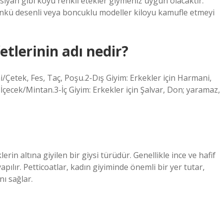
 siyah gibi koyu renkli etekler giymeniz uygun olacaktır.
, çünkü desenli veya boncuklu modeller kiloyu kamufle etmeyi
etlerinin adı nedir?
Çetek, Fes, Taç, Poşu.2-Dış Giyim: Erkekler için Harmani,
çecek/Mintan.3-İç Giyim: Erkekler için Şalvar, Don; yaramaz,
rin altına giyilen bir giysi türüdür. Genellikle ince ve hafif
pılır. Petticoatlar, kadın giyiminde önemli bir yer tutar,
nı sağlar.