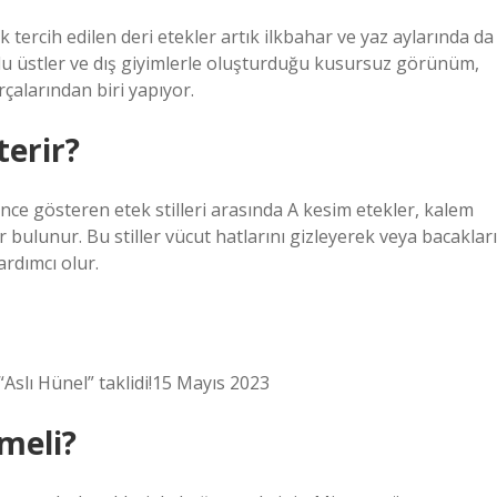
tercih edilen deri etekler artık ilkbahar ve yaz aylarında da
kollu üstler ve dış giyimlerle oluşturduğu kusursuz görünüm,
alarından biri yapıyor.
terir?
 ince gösteren etek stilleri arasında A kesim etekler, kalem
er bulunur. Bu stiller vücut hatlarını gizleyerek veya bacakları
rdımcı olur.
“Aslı Hünel” taklidi!15 Mayıs 2023
ymeli?