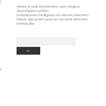
a
Hukuka ve yasal düzenlemelere aykırı olduğunu
düşündüğünüz içerikleri,
backlinkpanelicomtr@gmail.com
adresine bildirmeniz
halinde, ilgili içerikler yasal süre içerisinde sitemizden
kaldırılacaktır.
Arama
m