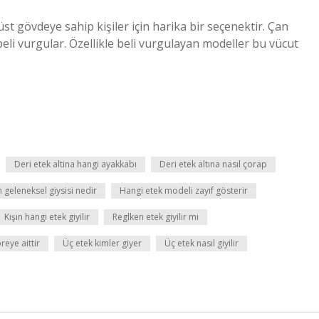
st gövdeye sahip kişiler için harika bir seçenektir. Çan
eli vurgular. Özellikle beli vurgulayan modeller bu vücut
Deri etek altina hangi ayakkabı
Deri etek altına nasıl çorap
 geleneksel giysisi nedir
Hangi etek modeli zayıf gösterir
Kışın hangi etek giyilir
Reglken etek giyilir mi
reye aittir
Üç etek kimler giyer
Üç etek nasıl giyilir