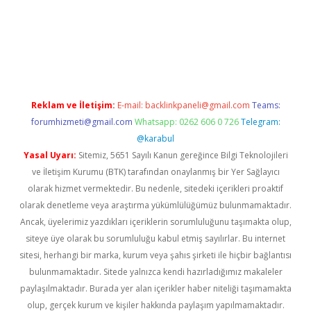
et yeni giriş adresi
betexper.xyz
Reklam ve İletişim:
E-mail:
backlinkpaneli@gmail.com
Teams:
forumhizmeti@gmail.com
Whatsapp: 0262 606 0 726
Telegram:
@karabul
Yasal Uyarı:
Sitemiz, 5651 Sayılı Kanun gereğince Bilgi Teknolojileri
ve İletişim Kurumu (BTK) tarafından onaylanmış bir Yer Sağlayıcı
olarak hizmet vermektedir. Bu nedenle, sitedeki içerikleri proaktif
olarak denetleme veya araştırma yükümlülüğümüz bulunmamaktadır.
Ancak, üyelerimiz yazdıkları içeriklerin sorumluluğunu taşımakta olup,
siteye üye olarak bu sorumluluğu kabul etmiş sayılırlar. Bu internet
sitesi, herhangi bir marka, kurum veya şahıs şirketi ile hiçbir bağlantısı
bulunmamaktadır. Sitede yalnızca kendi hazırladığımız makaleler
paylaşılmaktadır. Burada yer alan içerikler haber niteliği taşımamakta
olup, gerçek kurum ve kişiler hakkında paylaşım yapılmamaktadır.