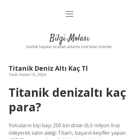
menüyü
Anasayfa
aç
Gizlilik Politikası
Bilgi Molası
Yasal Uyarı
Günlük hayatın sıradan anlarını özel kılan öneriler.
Hakkımızda
Titanik Deniz Altı Kaç Tl
Tarih: Kasım 15, 2024
Titanik denizaltı kaç
para?
Yolcuların kişi başı 250 bin dolar (6,5 milyon lira)
ödeyerek satın aldığı Titan’ı, başarılı keşifler yapan