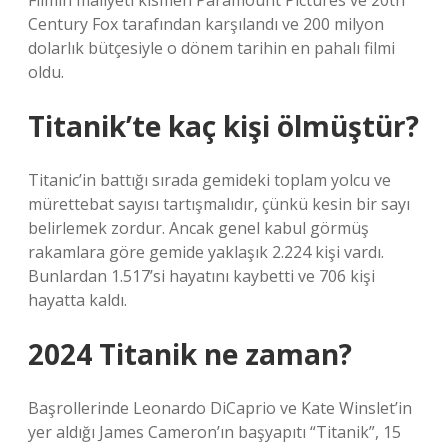
Filmin maliyeti kısmen Paramount Pictures ve 20th
Century Fox tarafından karşılandı ve 200 milyon
dolarlık bütçesiyle o dönem tarihin en pahalı filmi
oldu.
Titanik’te kaç kişi ölmüştür?
Titanic’in battığı sırada gemideki toplam yolcu ve
mürettebat sayısı tartışmalıdır, çünkü kesin bir sayı
belirlemek zordur. Ancak genel kabul görmüş
rakamlara göre gemide yaklaşık 2.224 kişi vardı.
Bunlardan 1.517’si hayatını kaybetti ve 706 kişi
hayatta kaldı.
2024 Titanik ne zaman?
Başrollerinde Leonardo DiCaprio ve Kate Winslet’in
yer aldığı James Cameron’ın başyapıtı “Titanik”, 15