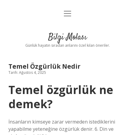
menüyü
Anasayfa
aç
Gizlilik Politikası
Bilgi Molası
Yasal Uyarı
Günlük hayatın sıradan anlarını özel kılan öneriler.
Hakkımızda
Temel Özgürlük Nedir
Tarih: Ağustos 4, 2025
Temel özgürlük ne
demek?
İnsanların kimseye zarar vermeden istediklerini
yapabilme yeteneğine özgürlük denir. 6. Din ve