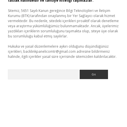
taslak halindedir ve tavsiye niteliği taşımazlar.
Sitemiz, 5651 Sayılı Kanun gereğince Bilgi Teknolojileri ve İletişim
Kurumu (BTK) tarafından onaylanmış bir Yer Sağlayıcı olarak hizmet
vermektedir. Bu nedenle, sitedeki içerikleri proaktif olarak denetleme
veya araştırma yükümlülüğümüz bulunmamaktadır. Ancak, üyelerimiz
yazdıkları içeriklerin sorumluluğunu taşımakta olup, siteye üye olarak
bu sorumluluğu kabul etmiş sayılırlar.
Hukuka ve yasal düzenlemelere aykırı olduğunu düşündüğünüz
içerikleri,
backlinkpanelicomtr@gmail.com
adresine bildirmeniz
halinde, ilgili içerikler yasal süre içerisinde sitemizden kaldırılacaktır.
Arama
t yeni giriş adresi
betexper.xyz