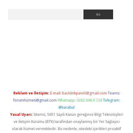
Arama
exbet yeni giriş adresi
betexper.xyz
Reklam ve İletişim:
E-mail:
backlinkpaneli@gmail.com
Teams:
forumhizmeti@gmail.com
Whatsapp: 0262 606 0 726
Telegram:
@karabul
Yasal Uyarı:
Sitemiz, 5651 Sayılı Kanun gereğince Bilgi Teknolojileri
ve İletişim Kurumu (BTK) tarafından onaylanmış bir Yer Sağlayıcı
olarak hizmet vermektedir. Bu nedenle, sitedeki içerikleri proaktif