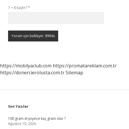
7 + 8 kaçtır?
*
https://mobilyaclub.com
https://promatareklam.com.tr
https://donercierolusta.com.tr
Sitemap
Sidebar
Son Yazılar
100 gram et pişince kaç gram olur ?
Ağustos 10, 2026