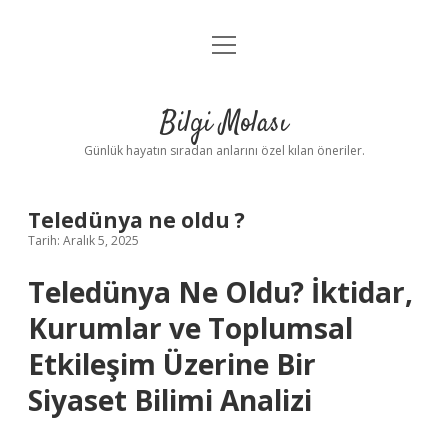
menüyü
Anasayfa
aç
Gizlilik Politikası
Bilgi Molası
Yasal Uyarı
Günlük hayatın sıradan anlarını özel kılan öneriler.
Hakkımızda
Teledünya ne oldu ?
Tarih: Aralık 5, 2025
Teledünya Ne Oldu? İktidar,
Kurumlar ve Toplumsal
Etkileşim Üzerine Bir
Siyaset Bilimi Analizi