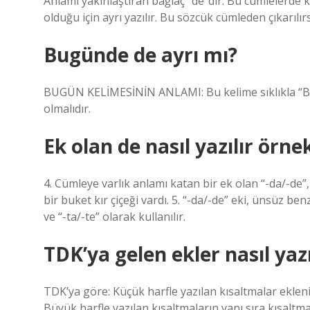
Anlamı yakınlaştıran bağlaç “de”dir. Bu cümlelerde ku
olduğu için ayrı yazılır. Bu sözcük cümleden çıkarılı
Bugünde de ayrı mı?
BUGÜN KELİMESİNİN ANLAMI: Bu kelime sıklıkla “Bug
olmalıdır.
Ek olan de nasıl yazılır örne
4. Cümleye varlık anlamı katan bir ek olan “-da/-de”
bir buket kır çiçeği vardı. 5. “-da/-de” eki, ünsüz b
ve “-ta/-te” olarak kullanılır.
TDK’ya gelen ekler nasıl yazı
TDK’ya göre: Küçük harfle yazılan kısaltmalar ekleni
Büyük harfle yazılan kısaltmaların yanı sıra kısaltm