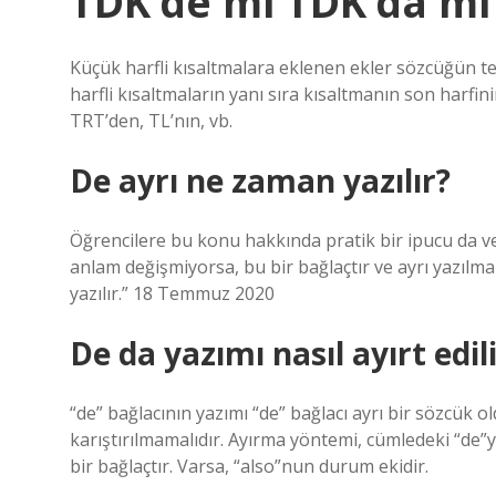
TDK’de mi TDK’da mı
Küçük harfli kısaltmalara eklenen ekler sözcüğün te
harfli kısaltmaların yanı sıra kısaltmanın son harfin
TRT’den, TL’nın, vb.
De ayrı ne zaman yazılır?
Öğrencilere bu konu hakkında pratik bir ipucu da ve
anlam değişmiyorsa, bu bir bağlaçtır ve ayrı yazılma
yazılır.” 18 Temmuz 2020
De da yazımı nasıl ayırt edil
“de” bağlacının yazımı “de” bağlacı ayrı bir sözcük o
karıştırılmamalıdır. Ayırma yöntemi, cümledeki “de”y
bir bağlaçtır. Varsa, “also”nun durum ekidir.