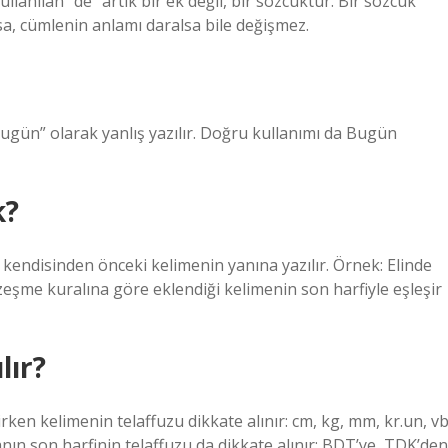
llanılan “de” artık bir ek değil, bir sözcüktür. Bir sözcük
rsa, cümlenin anlamı daralsa bile değişmez.
ün” olarak yanlış yazılır. Doğru kullanımı da Bugün
k?
, kendisinden önceki kelimenin yanına yazılır. Örnek: Elinde
enzeşme kuralına göre eklendiği kelimenin son harfiyle eşleşir
lır?
rken kelimenin telaffuzu dikkate alınır: cm, kg, mm, kr.un, vb
anın son harfinin telaffuzu da dikkate alınır: BDT’ye, TDK’den