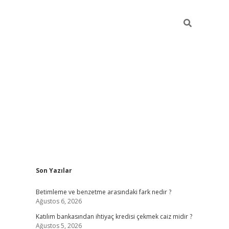
Sidebar
Son Yazılar
elexbet ye
Betimleme ve benzetme arasındaki fark nedir ?
Ağustos 6, 2026
Katılım bankasından ihtiyaç kredisi çekmek caiz midir ?
Ağustos 5, 2026