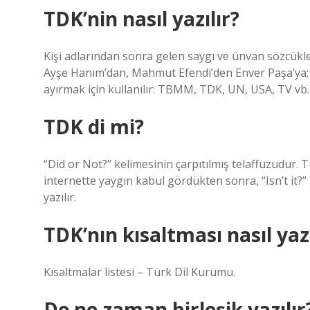
TDK’nin nasıl yazılır?
Kişi adlarından sonra gelen saygı ve ünvan sözcükler
Ayşe Hanım’dan, Mahmut Efendi’den Enver Paşa’ya; 
ayırmak için kullanılır: TBMM, TDK, UN, USA, TV vb.
TDK di mi?
“Did or Not?” kelimesinin çarpıtılmış telaffuzudur. T
internette yaygın kabul gördükten sonra, “Isn’t it?” g
yazılır.
TDK’nın kısaltması nasıl yazı
Kısaltmalar listesi – Türk Dil Kurumu.
De ne zaman birleşik yazılır