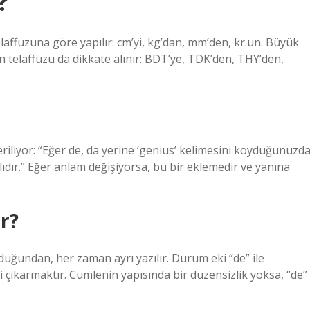
?
laffuzuna göre yapılır: cm’yi, kg’dan, mm’den, kr.un. Büyük
in telaffuzu da dikkate alınır: BDT’ye, TDK’den, THY’den,
riliyor: “Eğer de, da yerine ‘genius’ kelimesini koyduğunuzd
lıdır.” Eğer anlam değişiyorsa, bu bir eklemedir ve yanına
ir?
lduğundan, her zaman ayrı yazılır. Durum eki “de” ile
i çıkarmaktır. Cümlenin yapısında bir düzensizlik yoksa, “de”