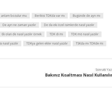
a anlam bozulur mu
Berikisi TDKda var mı
Bugünde de ayrı mı
De ayrı ne zaman yazılır
De da eki özel isimlerde nasıl yazılır
Ek olan de nasıl yazılır örnek
TDK di mi
TDK mö nasıl yazılır
 nasıl yazılır
TDKya gelen ekler nasıl yazılır
TSKda mı TDKde mi
Sonraki Yaz
Bakınız Kısaltması Nasıl Kullanılı