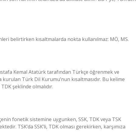
leri ​​belirtirken kısaltmalarda nokta kullanılmaz: MÖ, MS.
afa Kemal Atatürk tarafından Türkçe öğrenmek ve
a kurulan Türk Dil Kurumu’nun kısaltmasıdır. Bu kelime
ı TDK şeklinde olmalıdır.
çenin fonetik sistemine uygunken, SSK, TDK veya TSK
tedir. TSK’da SSK’li, TDK olması gerekirken, karşımıza