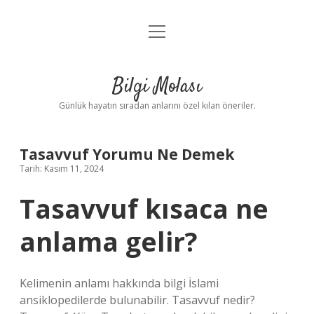
menüyü
Anasayfa
aç
Gizlilik Politikası
Bilgi Molası
Yasal Uyarı
Günlük hayatın sıradan anlarını özel kılan öneriler.
Hakkımızda
Tasavvuf Yorumu Ne Demek
Tarih: Kasım 11, 2024
Tasavvuf kısaca ne
anlama gelir?
Kelimenin anlamı hakkında bilgi İslami
ansiklopedilerde bulunabilir. Tasavvuf nedir?