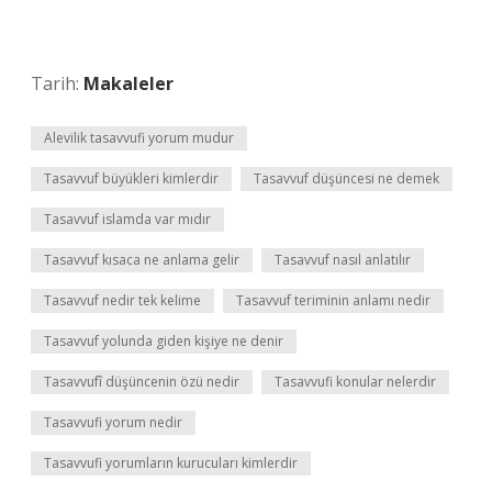
Tarih:
Makaleler
Alevilik tasavvufi yorum mudur
Tasavvuf büyükleri kimlerdir
Tasavvuf düşüncesi ne demek
Tasavvuf islamda var mıdır
Tasavvuf kısaca ne anlama gelir
Tasavvuf nasıl anlatılır
Tasavvuf nedir tek kelime
Tasavvuf teriminin anlamı nedir
Tasavvuf yolunda giden kişiye ne denir
Tasavvufî düşüncenin özü nedir
Tasavvufi konular nelerdir
Tasavvufi yorum nedir
Tasavvufi yorumların kurucuları kimlerdir