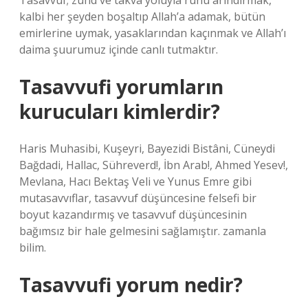
Tasavvuf; zühd ve takva yoluyla ruhu arındırmak,
kalbi her şeyden boşaltıp Allah’a adamak, bütün
emirlerine uymak, yasaklarından kaçınmak ve Allah’ı
daima şuurumuz içinde canlı tutmaktır.
Tasavvufi yorumların
kurucuları kimlerdir?
Haris Muhasibi, Kuşeyri, Bayezidi Bistâni, Cüneydi
Bağdadi, Hallac, Sühreverd!, İbn Arab!, Ahmed Yesev!,
Mevlana, Hacı Bektaş Veli ve Yunus Emre gibi
mutasavvıflar, tasavvuf düşüncesine felsefi bir
boyut kazandırmış ve tasavvuf düşüncesinin
bağımsız bir hale gelmesini sağlamıştır. zamanla
bilim.
Tasavvufi yorum nedir?