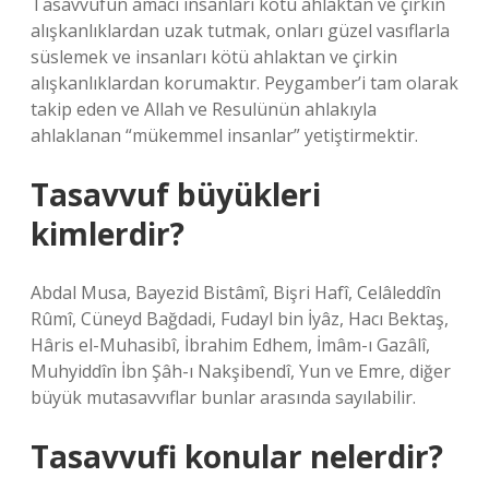
Tasavvufun amacı insanları kötü ahlaktan ve çirkin
alışkanlıklardan uzak tutmak, onları güzel vasıflarla
süslemek ve insanları kötü ahlaktan ve çirkin
alışkanlıklardan korumaktır. Peygamber’i tam olarak
takip eden ve Allah ve Resulünün ahlakıyla
ahlaklanan “mükemmel insanlar” yetiştirmektir.
Tasavvuf büyükleri
kimlerdir?
Abdal Musa, Bayezid Bistâmî, Bişri Hafî, Celâleddîn
Rûmî, Cüneyd Bağdadi, Fudayl bin İyâz, Hacı Bektaş,
Hâris el-Muhasibî, İbrahim Edhem, İmâm-ı Gazâlî,
Muhyiddîn İbn Şâh-ı Nakşibendî, Yun ve Emre, diğer
büyük mutasavvıflar bunlar arasında sayılabilir.
Tasavvufi konular nelerdir?