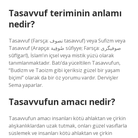
Tasavvuf teriminin anlamı
nedir?
Tasavvuf (Farsça: تصوف tasavvuf) veya Sufizm veya
Tasavvuf (Arapça: صُوفِية sûfiyye; Farsça: صوفیگری
sūfīgarī), İslam’ın içsel veya mistik yüzü olarak
tanımlanmaktadır. Batı’da yüceltilen Tasavvufun,
“Budizm ve Taoizm gibi içeriksiz güzel bir yaşam
biçimi” olarak da bir öz yorumu vardır. Dervişler
Sema yaparlar.
Tasavvufun amacı nedir?
Tasavvufun amacı insanları kötü ahlaktan ve çirkin
alışkanlıklardan uzak tutmak, onları güzel vasıflarla
süslemek ve insanları kötü ahlaktan ve çirkin