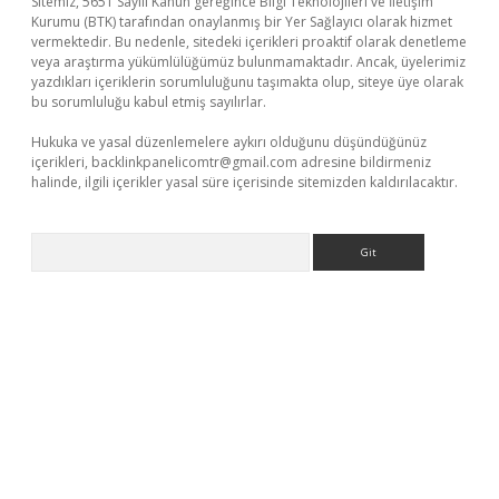
Sitemiz, 5651 Sayılı Kanun gereğince Bilgi Teknolojileri ve İletişim
Kurumu (BTK) tarafından onaylanmış bir Yer Sağlayıcı olarak hizmet
vermektedir. Bu nedenle, sitedeki içerikleri proaktif olarak denetleme
veya araştırma yükümlülüğümüz bulunmamaktadır. Ancak, üyelerimiz
yazdıkları içeriklerin sorumluluğunu taşımakta olup, siteye üye olarak
bu sorumluluğu kabul etmiş sayılırlar.
Hukuka ve yasal düzenlemelere aykırı olduğunu düşündüğünüz
içerikleri,
backlinkpanelicomtr@gmail.com
adresine bildirmeniz
halinde, ilgili içerikler yasal süre içerisinde sitemizden kaldırılacaktır.
Arama
bet yeni giriş adresi
betexper.xyz