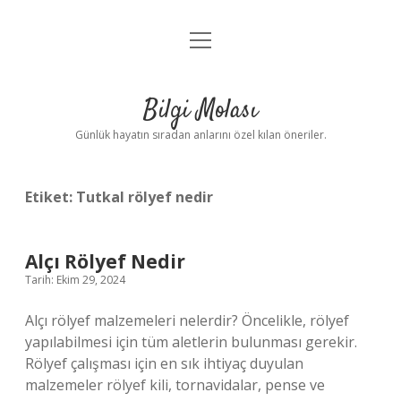
menüyü
Anasayfa
aç
Gizlilik Politikası
Bilgi Molası
Yasal Uyarı
Günlük hayatın sıradan anlarını özel kılan öneriler.
Hakkımızda
Etiket:
Tutkal rölyef nedir
Alçı Rölyef Nedir
Tarih: Ekim 29, 2024
Alçı rölyef malzemeleri nelerdir? Öncelikle, rölyef
yapılabilmesi için tüm aletlerin bulunması gerekir.
Rölyef çalışması için en sık ihtiyaç duyulan
malzemeler rölyef kili, tornavidalar, pense ve