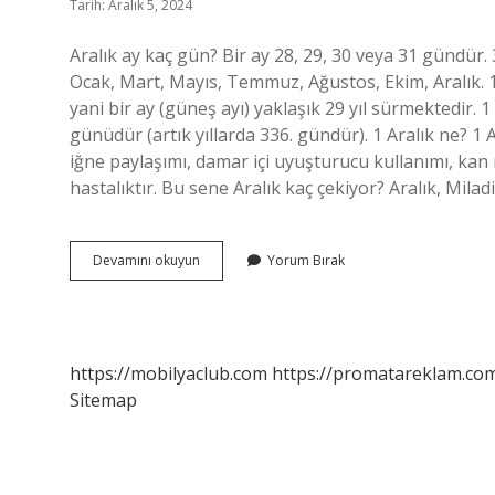
Tarih: Aralık 5, 2024
Aralık ay kaç gün? Bir ay 28, 29, 30 veya 31 gündür. 
Ocak, Mart, Mayıs, Temmuz, Ağustos, Ekim, Aralık. 
yani bir ay (güneş ayı) yaklaşık 29 yıl sürmektedir. 1
günüdür (artık yıllarda 336. gündür). 1 Aralık ne? 
iğne paylaşımı, damar içi uyuşturucu kullanımı, kan
hastalıktır. Bu sene Aralık kaç çekiyor? Aralık, Mila
Aralık
Devamını okuyun
Yorum Bırak
Kaç
Gundur
https://mobilyaclub.com
https://promatareklam.com
Sitemap