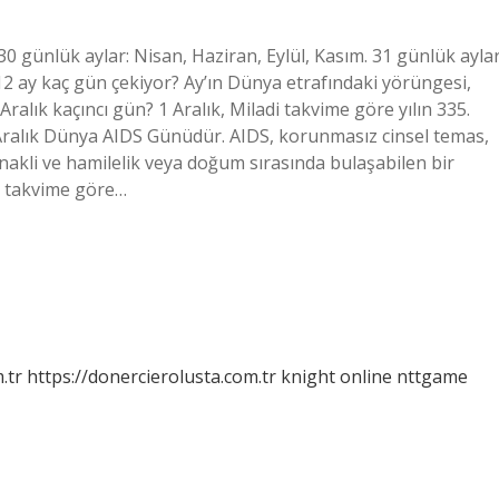
30 günlük aylar: Nisan, Haziran, Eylül, Kasım. 31 günlük aylar
12 ay kaç gün çekiyor? Ay’ın Dünya etrafındaki yörüngesi,
 Aralık kaçıncı gün? 1 Aralık, Miladi takvime göre yılın 335.
1 Aralık Dünya AIDS Günüdür. AIDS, korunmasız cinsel temas,
 nakli ve hamilelik veya doğum sırasında bulaşabilen bir
di takvime göre…
.tr
https://donercierolusta.com.tr
knight online
nttgame