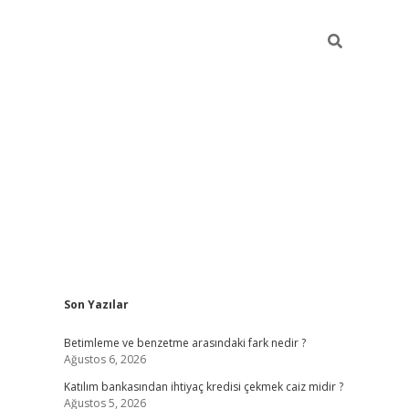
Sidebar
Son Yazılar
elexbet yeni giriş adresi
betexper.xyz
Betimleme ve benzetme arasındaki fark nedir ?
Ağustos 6, 2026
Katılım bankasından ihtiyaç kredisi çekmek caiz midir ?
Ağustos 5, 2026