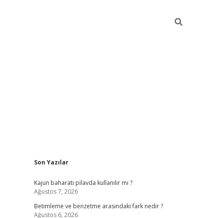
Sidebar
Son Yazılar
elexbet yeni giriş adresi
betexper.xy
Kajun baharatı pilavda kullanılır mı ?
Ağustos 7, 2026
Betimleme ve benzetme arasındaki fark nedir ?
Ağustos 6, 2026