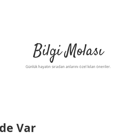
Bilgi Molası
Günlük hayatın sıradan anlarını özel kılan öneriler.
de Var