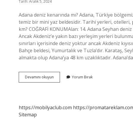
Tarih: Aralık 5, 2024
Adana deniz kenarında mı? Adana, Türkiye bölgemizi
temiz bir mini yaz beldesidir. Tarihi yerleri, otelleri
km? COĞRAFİ KONUMAlan: 14. Adana Seyhan deniz var
Ancak Akdeniz’e yakın bazı yerleşim yerleri bulunm
sınırları içerisinde deniz yoktur ancak Akdeniz kıyı
Bahçe beldesi, Yumurtalık ve Tuzla’dır. Karataş, Sey
almakta olup Adana’ya 48 km uzaklıktadır. Adana’da 
Adanada
Devamını okuyun
Yorum Bırak
Deniz
Nerede
Var
https://mobilyaclub.com
https://promatareklam.com
Sitemap