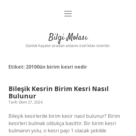
menüyü
Anasayfa
aç
Gizlilik Politikası
Bilgi Molası
Yasal Uyarı
Günlük hayatın sıradan anlarını özel kılan öneriler.
Hakkımızda
Etiket:
20100ün birim kesri nedir
Bileşik Kesrin Birim Kesri Nasıl
Bulunur
Tarih: Ekim 27, 2024
Bileşik kesirlerde birim kesir nasıl bulunur? Birim
kesirleri bulmak oldukça basittir. Bir birim kesri
bulmanın yolu, o kesri payı 1 olacak şekilde