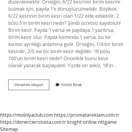
düzenlemektir. Örneğin, 6/22 kesrinin birim kesrini
bulmak için, payda 1’e dönüştürülmelidir. Böylece,
6/22 kesrinin birim kesri olan 1/22 elde edilebilir. 2
bölü 5’in birim kesri nedir? Şimdi ücretsiz kaydolun!
Birim kesir. Payda 1 varsa ve paydaya 1 yazılırsa,
birim kesir olur. Payda kısmında 1 varsa, bu bir
kısmın ayrıldığı anlamına gelir. Örneğin, 1/4 bir birim
kesirdir, 2/5 ise bir birim kesir değildir. 18 bölü
100’un birim kesri nedir? Öncelikle bunu kesir
olarak yazarak başlayalım. Yüzde on sekiz, 18’in…
Bileşik
Devamını okuyun
Yorum Bırak
Kesrin
Birim
Kesri
Nasıl
Bulunur
https://mobilyaclub.com
https://promatareklam.com.tr
https://donercierolusta.com.tr
knight online
nttgame
Sitemap