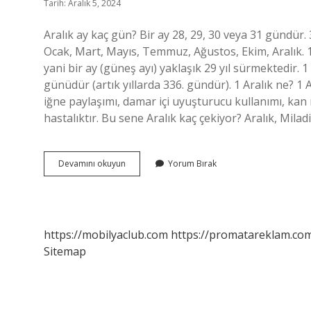
Tarih: Aralık 5, 2024
Aralık ay kaç gün? Bir ay 28, 29, 30 veya 31 gündür. 
Ocak, Mart, Mayıs, Temmuz, Ağustos, Ekim, Aralık. 
yani bir ay (güneş ayı) yaklaşık 29 yıl sürmektedir. 1
günüdür (artık yıllarda 336. gündür). 1 Aralık ne? 
iğne paylaşımı, damar içi uyuşturucu kullanımı, kan
hastalıktır. Bu sene Aralık kaç çekiyor? Aralık, Mila
Aralık
Devamını okuyun
Yorum Bırak
Kaç
Gundur
https://mobilyaclub.com
https://promatareklam.com
Sitemap