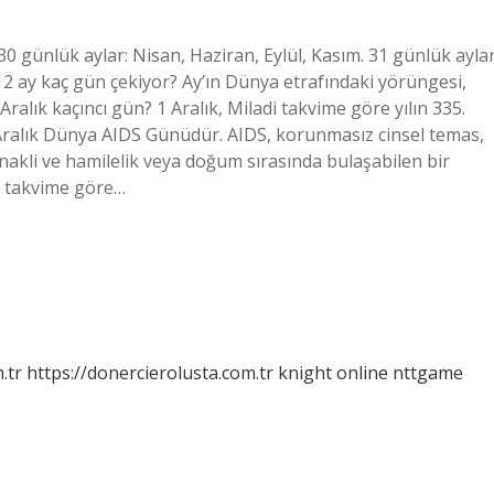
30 günlük aylar: Nisan, Haziran, Eylül, Kasım. 31 günlük aylar
12 ay kaç gün çekiyor? Ay’ın Dünya etrafındaki yörüngesi,
 Aralık kaçıncı gün? 1 Aralık, Miladi takvime göre yılın 335.
1 Aralık Dünya AIDS Günüdür. AIDS, korunmasız cinsel temas,
 nakli ve hamilelik veya doğum sırasında bulaşabilen bir
di takvime göre…
.tr
https://donercierolusta.com.tr
knight online
nttgame