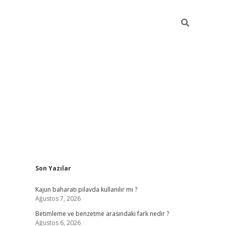
Sidebar
Son Yazılar
elexbet yeni giriş adresi
betexper.xyz
Kajun baharatı pilavda kullanılır mı ?
Ağustos 7, 2026
Betimleme ve benzetme arasındaki fark nedir ?
Ağustos 6, 2026