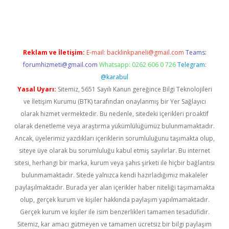
t yeni giriş adresi
betexper.xyz
Reklam ve İletişim:
E-mail:
backlinkpaneli@gmail.com
Teams:
forumhizmeti@gmail.com
Whatsapp: 0262 606 0 726
Telegram:
@karabul
Yasal Uyarı:
Sitemiz, 5651 Sayılı Kanun gereğince Bilgi Teknolojileri
ve İletişim Kurumu (BTK) tarafından onaylanmış bir Yer Sağlayıcı
olarak hizmet vermektedir. Bu nedenle, sitedeki içerikleri proaktif
olarak denetleme veya araştırma yükümlülüğümüz bulunmamaktadır.
Ancak, üyelerimiz yazdıkları içeriklerin sorumluluğunu taşımakta olup,
siteye üye olarak bu sorumluluğu kabul etmiş sayılırlar. Bu internet
sitesi, herhangi bir marka, kurum veya şahıs şirketi ile hiçbir bağlantısı
bulunmamaktadır. Sitede yalnızca kendi hazırladığımız makaleler
paylaşılmaktadır. Burada yer alan içerikler haber niteliği taşımamakta
olup, gerçek kurum ve kişiler hakkında paylaşım yapılmamaktadır.
Gerçek kurum ve kişiler ile isim benzerlikleri tamamen tesadüfidir.
Sitemiz, kar amacı gütmeyen ve tamamen ücretsiz bir bilgi paylaşım