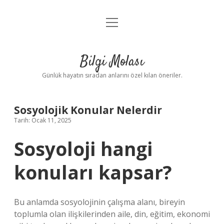
menüyü
Anasayfa
aç
Gizlilik Politikası
Bilgi Molası
Yasal Uyarı
Günlük hayatın sıradan anlarını özel kılan öneriler.
Hakkımızda
Sosyolojik Konular Nelerdir
Tarih: Ocak 11, 2025
Sosyoloji hangi
konuları kapsar?
Bu anlamda sosyolojinin çalışma alanı, bireyin
toplumla olan ilişkilerinden aile, din, eğitim, ekonomi