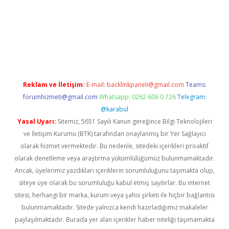
elexbet yeni giriş adresi
betexper.xyz
Reklam ve İletişim:
E-mail:
backlinkpaneli@gmail.com
Teams:
forumhizmeti@gmail.com
Whatsapp: 0262 606 0 726
Telegram:
@karabul
Yasal Uyarı:
Sitemiz, 5651 Sayılı Kanun gereğince Bilgi Teknolojileri
ve İletişim Kurumu (BTK) tarafından onaylanmış bir Yer Sağlayıcı
olarak hizmet vermektedir. Bu nedenle, sitedeki içerikleri proaktif
olarak denetleme veya araştırma yükümlülüğümüz bulunmamaktadır.
Ancak, üyelerimiz yazdıkları içeriklerin sorumluluğunu taşımakta olup,
siteye üye olarak bu sorumluluğu kabul etmiş sayılırlar. Bu internet
sitesi, herhangi bir marka, kurum veya şahıs şirketi ile hiçbir bağlantısı
bulunmamaktadır. Sitede yalnızca kendi hazırladığımız makaleler
paylaşılmaktadır. Burada yer alan içerikler haber niteliği taşımamakta