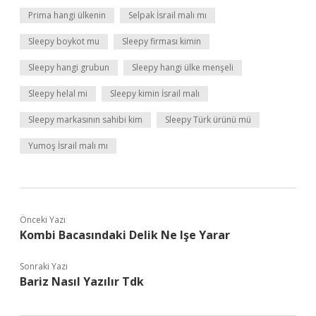
Prima hangi ülkenin
Selpak İsrail malı mı
Sleepy boykot mu
Sleepy firması kimin
Sleepy hangi grubun
Sleepy hangi ülke menşeli
Sleepy helal mi
Sleepy kimin İsrail malı
Sleepy markasının sahibi kim
Sleepy Türk ürünü mü
Yumoş İsrail malı mı
Önceki Yazı
Kombi Bacasındaki Delik Ne Işe Yarar
Sonraki Yazı
Bariz Nasıl Yazılır Tdk