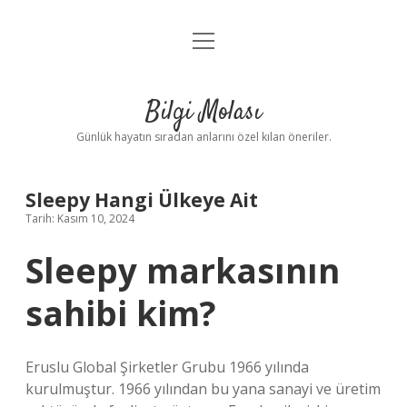
menüyü
Anasayfa
aç
Gizlilik Politikası
Bilgi Molası
Yasal Uyarı
Günlük hayatın sıradan anlarını özel kılan öneriler.
Hakkımızda
Sleepy Hangi Ülkeye Ait
Tarih: Kasım 10, 2024
Sleepy markasının
sahibi kim?
Eruslu Global Şirketler Grubu 1966 yılında
kurulmuştur. 1966 yılından bu yana sanayi ve üretim