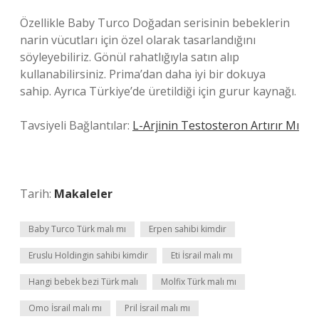
Özellikle Baby Turco Doğadan serisinin bebeklerin
narin vücutları için özel olarak tasarlandığını
söyleyebiliriz. Gönül rahatlığıyla satın alıp
kullanabilirsiniz. Prima’dan daha iyi bir dokuya
sahip. Ayrıca Türkiye’de üretildiği için gurur kaynağı.
Tavsiyeli Bağlantılar:
L-Arjinin Testosteron Artırır Mı
Tarih:
Makaleler
Baby Turco Türk malı mı
Erpen sahibi kimdir
Eruslu Holdingin sahibi kimdir
Eti İsrail malı mı
Hangi bebek bezi Türk malı
Molfix Türk malı mı
Omo İsrail malı mı
Pril İsrail malı mı