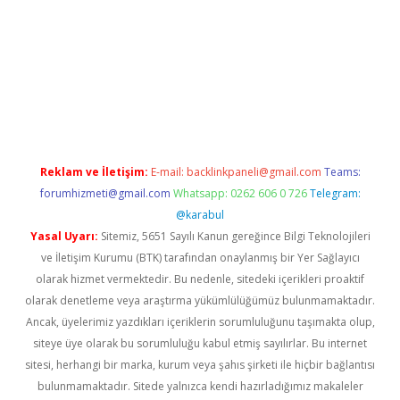
exbet yeni giriş adresi
betexper.xyz
Reklam ve İletişim:
E-mail:
backlinkpaneli@gmail.com
Teams:
forumhizmeti@gmail.com
Whatsapp: 0262 606 0 726
Telegram:
@karabul
Yasal Uyarı:
Sitemiz, 5651 Sayılı Kanun gereğince Bilgi Teknolojileri
ve İletişim Kurumu (BTK) tarafından onaylanmış bir Yer Sağlayıcı
olarak hizmet vermektedir. Bu nedenle, sitedeki içerikleri proaktif
olarak denetleme veya araştırma yükümlülüğümüz bulunmamaktadır.
Ancak, üyelerimiz yazdıkları içeriklerin sorumluluğunu taşımakta olup,
siteye üye olarak bu sorumluluğu kabul etmiş sayılırlar. Bu internet
sitesi, herhangi bir marka, kurum veya şahıs şirketi ile hiçbir bağlantısı
bulunmamaktadır. Sitede yalnızca kendi hazırladığımız makaleler