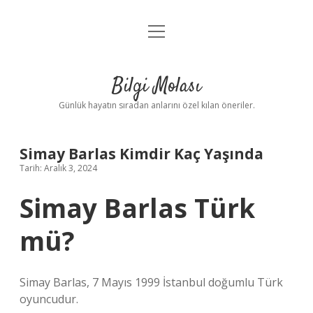
menüyü
Anasayfa
aç
Gizlilik Politikası
Bilgi Molası
Yasal Uyarı
Günlük hayatın sıradan anlarını özel kılan öneriler.
Hakkımızda
Simay Barlas Kimdir Kaç Yaşında
Tarih: Aralık 3, 2024
Simay Barlas Türk
mü?
Simay Barlas, 7 Mayıs 1999 İstanbul doğumlu Türk
oyuncudur.