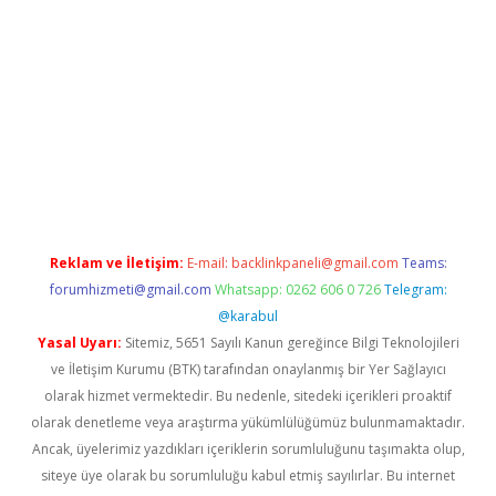
exbet yeni giriş adresi
betexper.xyz
Reklam ve İletişim:
E-mail:
backlinkpaneli@gmail.com
Teams:
forumhizmeti@gmail.com
Whatsapp: 0262 606 0 726
Telegram:
@karabul
Yasal Uyarı:
Sitemiz, 5651 Sayılı Kanun gereğince Bilgi Teknolojileri
ve İletişim Kurumu (BTK) tarafından onaylanmış bir Yer Sağlayıcı
olarak hizmet vermektedir. Bu nedenle, sitedeki içerikleri proaktif
olarak denetleme veya araştırma yükümlülüğümüz bulunmamaktadır.
Ancak, üyelerimiz yazdıkları içeriklerin sorumluluğunu taşımakta olup,
siteye üye olarak bu sorumluluğu kabul etmiş sayılırlar. Bu internet