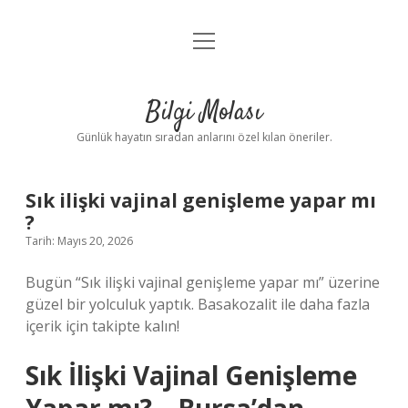
menüyü
Anasayfa
aç
Gizlilik Politikası
Bilgi Molası
Yasal Uyarı
Günlük hayatın sıradan anlarını özel kılan öneriler.
Hakkımızda
Sık ilişki vajinal genişleme yapar mı
?
Tarih: Mayıs 20, 2026
Bugün “Sık ilişki vajinal genişleme yapar mı” üzerine
güzel bir yolculuk yaptık. Basakozalit ile daha fazla
içerik için takipte kalın!
Sık İlişki Vajinal Genişleme