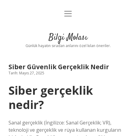
menüyü
Anasayfa
aç
Gizlilik Politikası
Bilgi Molası
Yasal Uyarı
Günlük hayatın sıradan anlarını özel kılan öneriler.
Hakkımızda
Siber Güvenlik Gerçeklik Nedir
Tarih: Mayıs 27, 2025
Siber gerçeklik
nedir?
Sanal gerçeklik (İngilizce: Sanal Gerçeklik; VR),
teknoloji ve gerçeklik ve rüya kullanan kurguların