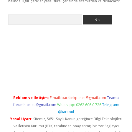
halinde, ilgili içerikler yasal süre içerisinde sitemizden kaldırılacaktır.
Arama
elexbet yeni giriş adresi
betexper.xyz
Reklam ve İletişim:
E-mail:
backlinkpaneli@gmail.com
Teams:
forumhizmeti@gmail.com
Whatsapp: 0262 606 0 726
Telegram:
@karabul
Yasal Uyarı:
Sitemiz, 5651 Sayılı Kanun gereğince Bilgi Teknolojileri
ve İletişim Kurumu (BTK) tarafından onaylanmış bir Yer Sağlayıcı