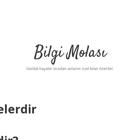
Bilgi Molası
Günlük hayatın sıradan anlarını özel kılan öneriler.
elerdir