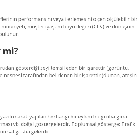
lerinin performansını veya ilerlemesini ölçen ölçülebilir bir
ri memnuniyeti, müşteri yaşam boyu değeri (CLV) ve dönüşüm
bulunur.
y mi?
ğrudan gösterdiği şeyi temsil eden bir işarettir (görüntü,
öre nesnesi tarafından belirlenen bir işarettir (duman, ateşin
ya yazılı olarak yapılan herhangi bir eylem bu gruba girer. …
rması vb. doğal göstergelerdir. Toplumsal gösterge: Trafik
plumsal göstergelerdir.