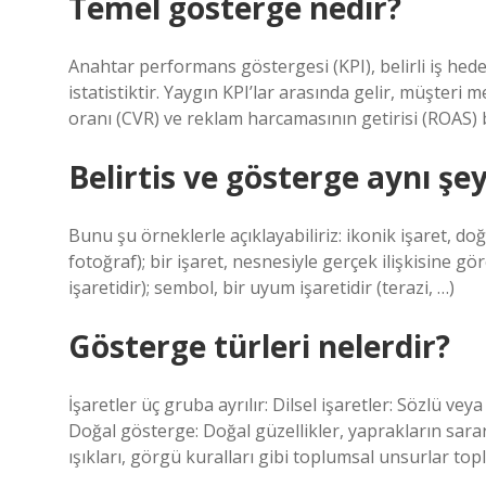
Temel gösterge nedir?
Anahtar performans göstergesi (KPI), belirli iş hedef
istatistiktir. Yaygın KPI’lar arasında gelir, müşte
oranı (CVR) ve reklam harcamasının getirisi (ROAS) 
Belirtis ve gösterge aynı şe
Bunu şu örneklerle açıklayabiliriz: ikonik işaret, do
fotoğraf); bir işaret, nesnesiyle gerçek ilişkisine g
işaretidir); sembol, bir uyum işaretidir (terazi, …)
Gösterge türleri nelerdir?
İşaretler üç gruba ayrılır: Dilsel işaretler: Sözlü ve
Doğal gösterge: Doğal güzellikler, yaprakların sara
ışıkları, görgü kuralları gibi toplumsal unsurlar to