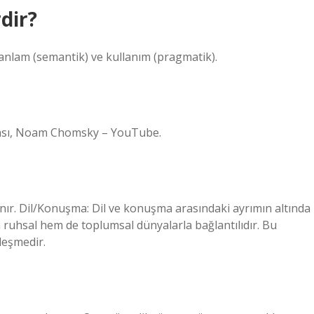
dir?
 anlam (semantik) ve kullanım (pragmatik).
abası, Noam Chomsky – YouTube.
ır. Dil/Konuşma: Dil ve konuşma arasındaki ayrımın altında
m ruhsal hem de toplumsal dünyalarla bağlantılıdır. Bu
zleşmedir.