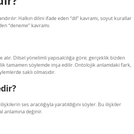
ir?
ndırılır: Halkın dilini ifade eden “dil” kavramı, soyut kurallar
 eden “deneme” kavramı.
alır. Dilsel yönelimli yapısalcılığa göre; gerçeklik bizden
eklik tamamen söylemde inşa edilir. Ontolojik anlamdaki fark,
öylemlerde saklı olmasıdır.
dir?
kilerin ses aracılığıyla yaratıldığını söyler. Bu ilişkiler
l anlamına değinir.