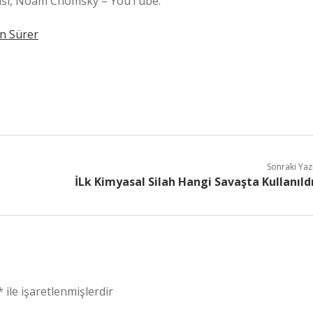
abası, Noam Chomsky – YouTube.
n Sürer
Sonraki Yaz
İLk Kimyasal Silah Hangi Savaşta Kullanıld
*
ile işaretlenmişlerdir