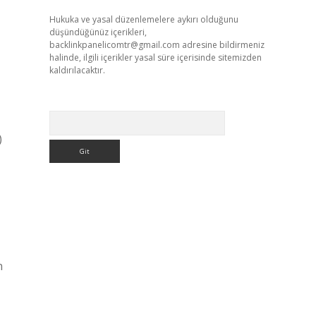
Hukuka ve yasal düzenlemelere aykırı olduğunu
düşündüğünüz içerikleri,
backlinkpanelicomtr@gmail.com
adresine bildirmeniz
halinde, ilgili içerikler yasal süre içerisinde sitemizden
kaldırılacaktır.
Arama
)
n