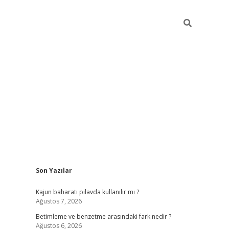
Sidebar
Son Yazılar
elexbet yeni giriş adresi
betexper.xyz
Kajun baharatı pilavda kullanılır mı ?
Ağustos 7, 2026
Betimleme ve benzetme arasındaki fark nedir ?
Ağustos 6, 2026