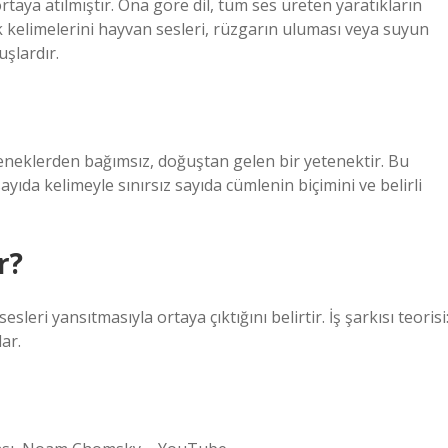
aya atılmıştır. Ona göre dil, tüm ses üreten yaratıkların
 ilk kelimelerini hayvan sesleri, rüzgarın uluması veya suyun
uşlardır.
eteneklerden bağımsız, doğuştan gelen bir yetenektir. Bu
sayıda kelimeyle sınırsız sayıda cümlenin biçimini ve belirli
r?
sleri yansıtmasıyla ortaya çıktığını belirtir. İş şarkısı teorisi
lar.