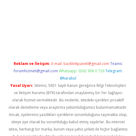
yeni giriş adresi
betexper.xyz
Reklam ve İletişim:
E-mail:
backlinkpaneli@gmail.com
Teams:
forumhizmeti@gmail.com
Whatsapp: 0262 606 0 726
Telegram:
@karabul
Yasal Uyarı:
Sitemiz, 5651 Sayılı Kanun gereğince Bilgi Teknolojileri
ve İletişim Kurumu (BTK) tarafından onaylanmış bir Yer Sağlayıcı
olarak hizmet vermektedir. Bu nedenle, sitedeki içerikleri proaktif
olarak denetleme veya araştırma yükümlülüğümüz bulunmamaktadır.
Ancak, üyelerimiz yazdıkları içeriklerin sorumluluğunu taşımakta olup,
siteye üye olarak bu sorumluluğu kabul etmiş sayılırlar. Bu internet
sitesi, herhangi bir marka, kurum veya şahıs şirketi ile hiçbir bağlantısı