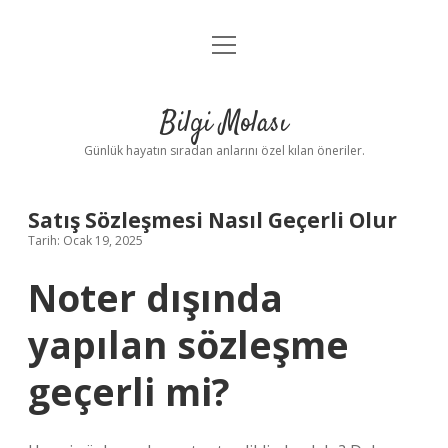
menüyü
Anasayfa
aç
Gizlilik Politikası
Bilgi Molası
Yasal Uyarı
Günlük hayatın sıradan anlarını özel kılan öneriler.
Hakkımızda
Satış Sözleşmesi Nasıl Geçerli Olur
Tarih: Ocak 19, 2025
Noter dışında
yapılan sözleşme
geçerli mi?