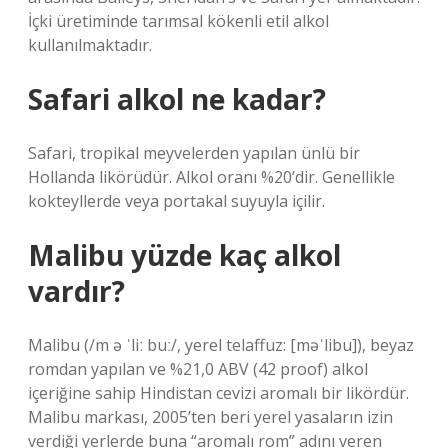
İçki üretiminde tarımsal kökenli etil alkol
kullanılmaktadır.
Safari alkol ne kadar?
Safari, tropikal meyvelerden yapılan ünlü bir
Hollanda likörüdür. Alkol oranı %20’dir. Genellikle
kokteyllerde veya portakal suyuyla içilir.
Malibu yüzde kaç alkol
vardır?
Malibu (/m ə ˈliː buː/, yerel telaffuz: [məˈlibu]), beyaz
romdan yapılan ve %21,0 ABV (42 proof) alkol
içeriğine sahip Hindistan cevizi aromalı bir likördür.
Malibu markası, 2005’ten beri yerel yasaların izin
verdiği yerlerde buna “aromalı rom” adını veren