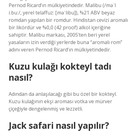
Pernod Ricard’ın mülkiyetindedir. Malibu (/məˈl
iːbuː/, yerel telaffuz: [məˈlibu]), %21 ABV beyaz
romdan yapılan bir romdur. Hindistan cevizi aromalı
bir likördür ve %0,0 (42 proof) alkol içeriğine
sahiptir. Malibu markası, 2005’ten beri yerel
yasaların izin verdiği yerlerde buna “aromalı rom”
adını veren Pernod Ricard’ın mülkiyetindedir.
Kuzu kulağı kokteyl tadı
nasıl?
Adından da anlaşılacağı gibi bu özel bir kokteyl.
Kuzu kulağının ekşi aroması votka ve mürver
çiçeğiyle dengelenmiş ve lezzetli.
Jack safari nasıl yapılır?