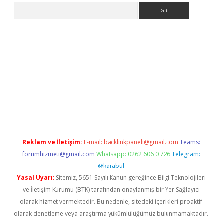
Arama
bet yeni giriş adresi
betexper.xyz
Reklam ve İletişim:
E-mail:
backlinkpaneli@gmail.com
Teams:
forumhizmeti@gmail.com
Whatsapp: 0262 606 0 726
Telegram:
@karabul
Yasal Uyarı:
Sitemiz, 5651 Sayılı Kanun gereğince Bilgi Teknolojileri
ve İletişim Kurumu (BTK) tarafından onaylanmış bir Yer Sağlayıcı
olarak hizmet vermektedir. Bu nedenle, sitedeki içerikleri proaktif
olarak denetleme veya araştırma yükümlülüğümüz bulunmamaktadır.