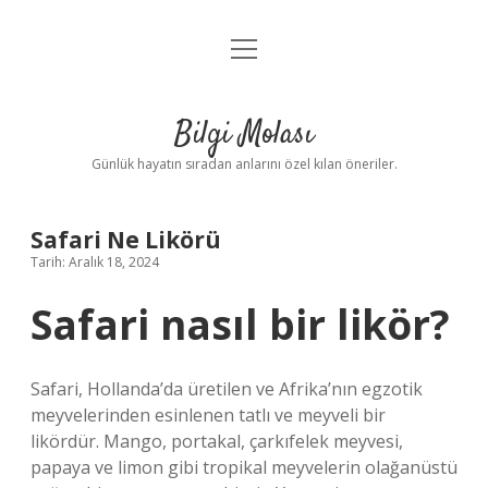
menüyü
Anasayfa
aç
Gizlilik Politikası
Bilgi Molası
Yasal Uyarı
Günlük hayatın sıradan anlarını özel kılan öneriler.
Hakkımızda
Safari Ne Likörü
Tarih: Aralık 18, 2024
Safari nasıl bir likör?
Safari, Hollanda’da üretilen ve Afrika’nın egzotik
meyvelerinden esinlenen tatlı ve meyveli bir
likördür. Mango, portakal, çarkıfelek meyvesi,
papaya ve limon gibi tropikal meyvelerin olağanüstü