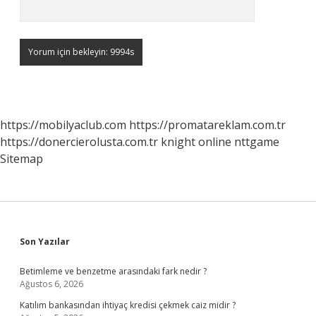
https://mobilyaclub.com
https://promatareklam.com.tr
https://donercierolusta.com.tr
knight online
nttgame
Sitemap
Sidebar
Son Yazılar
Betimleme ve benzetme arasındaki fark nedir ?
Ağustos 6, 2026
Katılım bankasından ihtiyaç kredisi çekmek caiz midir ?