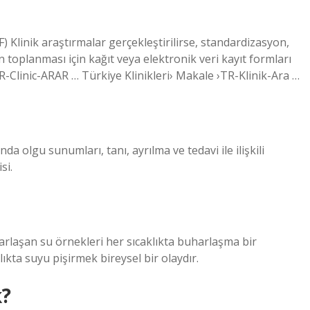
Klinik araştırmalar gerçekleştirilirse, standardizasyon,
n toplanması için kağıt veya elektronik veri kayıt formları
TR-Clinic-ARAR … Türkiye Klinikleri› Makale ›TR-Klinik-Ara …
a olgu sunumları, tanı, ayrılma ve tedavi ile ilişkili
si.
rlaşan su örnekleri her sıcaklıkta buharlaşma bir
kta suyu pişirmek bireysel bir olaydır.
k?