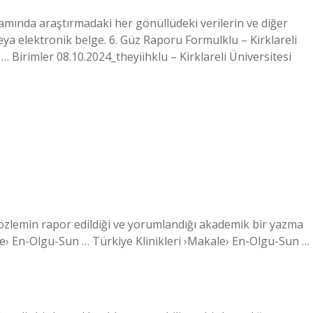
mında araştırmadaki her gönüllüdeki verilerin ve diğer
 veya elektronik belge. 6. Güz Raporu Formulklu – Kirklareli
k … Birimler 08.10.2024_theyiihklu – Kirklareli Üniversitesi
özlemin rapor edildiği ve yorumlandığı akademik bir yazma
ale› En-Olgu-Sun … Türkiye Klinikleri ›Makale› En-Olgu-Sun …