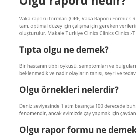
Olgu raporu nedir?
Vaka raporu formları (ORF, Vaka Raporu Formu: CRF) 
tam, optimal düzey için çalışma için gereken verileri
oluşturulur. Makale Turkiye Clinics Clinics Clinics ›
Tıpta olgu ne demek?
Bir hastanın tıbbi öyküsü, semptomları ve bulgularınd
beklenmedik ve nadir olayların tanısı, seyri ve tedavi
Olgu örnekleri nelerdir?
Deniz seviyesinde 1 atm basınçta 100 derecede buha
fenomendir, ancak evimizde çay yapmak için çaydanlı
Olgu rapor formu ne deme