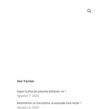
Sidebar
Son Yazılar
elexbet yeni giriş adresi
betexper.xyz
Kajun baharatı pilavda kullanılır mı ?
Ağustos 7, 2026
Betimleme ve benzetme arasındaki fark nedir ?
Ağustos 6, 2026