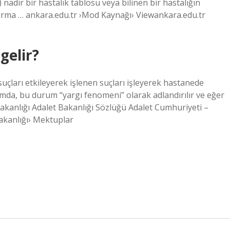
nadir bir hastalık tablosu veya bilinen bir hastalığın
ştırma … ankara.edu.tr ›Mod Kaynağı› Viewankara.edu.tr
gelir?
çları etkileyerek işlenen suçları işleyerek hastanede
mda, bu durum “yargı fenomeni” olarak adlandırılır ve eğer
Bakanlığı Adalet Bakanlığı Sözlüğü Adalet Cumhuriyeti –
Bakanlığı› Mektuplar