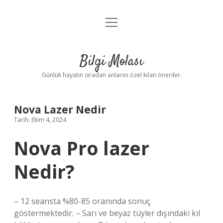
menüyü
Anasayfa
aç
Gizlilik Politikası
Bilgi Molası
Yasal Uyarı
Günlük hayatın sıradan anlarını özel kılan öneriler.
Hakkımızda
Nova Lazer Nedir
Tarih: Ekim 4, 2024
Nova Pro lazer
Nedir?
– 12 seansta %80-85 oranında sonuç
göstermektedir. – Sarı ve beyaz tüyler dışındaki kıl