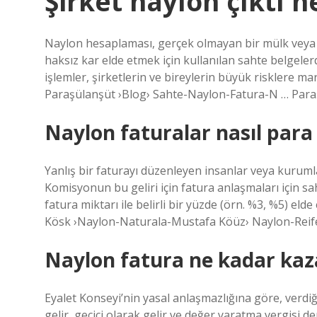
Şirket naylon çıktı 
Naylon hesaplaması, gerçek olmayan bir mülk veya h
haksız kar elde etmek için kullanılan sahte belgelerd
işlemler, şirketlerin ve bireylerin büyük risklere mar
Paraşülanşüt ›Blog› Sahte-Naylon-Fatura-N … Para
Naylon faturalar nasıl para
Yanlış bir faturayı düzenleyen insanlar veya kurumlar
Komisyonun bu geliri için fatura anlaşmaları için sah
fatura miktarı ile belirli bir yüzde (örn. %3, %5) el
Kösk ›Naylon-Naturala-Mustafa Köüz› Naylon-Rei
Naylon fatura ne kadar kaz
Eyalet Konseyi’nin yasal anlaşmazlığına göre, verdiği
gelir, geçici olarak gelir ve değer yaratma vergisi d