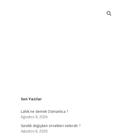
Sidebar
Son Yazılar
elexbet yeni giriş adresi
betexper.xyz
Lahik ne demek Osmanlıca ?
Ağustos 9, 2026
Sürekli değişken örnekleri nelerdir ?
Ağustos 8, 2026