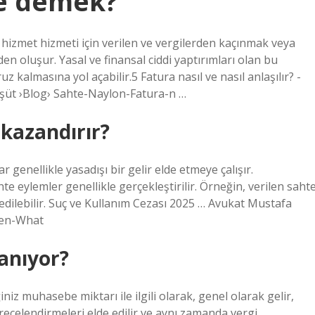
ne demek?
izmet hizmeti için verilen ve vergilerden kaçınmak veya
en oluşur. Yasal ve finansal ciddi yaptırımları olan bu
uz kalmasına yol açabilir.5 Fatura nasıl ve nasıl anlaşılır? -
şüt ›Blog› Sahte-Naylon-Fatura-n …
 kazandırır?
 genellikle yasadışı bir gelir elde etmeye çalışır.
te eylemler genellikle gerçekleştirilir. Örneğin, verilen saht
de edilebilir. Suç ve Kullanım Cezası 2025 … Avukat Mustafa
fen-What
anıyor?
niz muhasebe miktarı ile ilgili olarak, genel olarak gelir,
erecelendirmeleri elde edilir ve aynı zamanda vergi