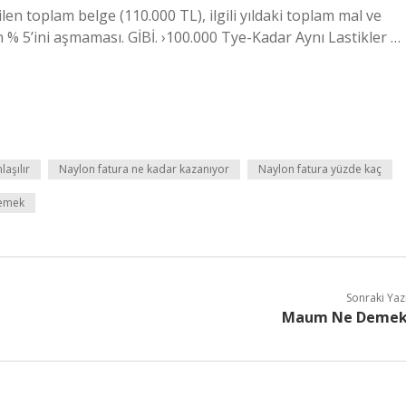
ilen toplam belge (110.000 TL), ilgili yıldaki toplam mal ve
 % 5’ini aşmaması. GİBİ. ›100.000 Tye-Kadar Aynı Lastikler …
laşılır
Naylon fatura ne kadar kazanıyor
Naylon fatura yüzde kaç
demek
Sonraki Yaz
Maum Ne Deme