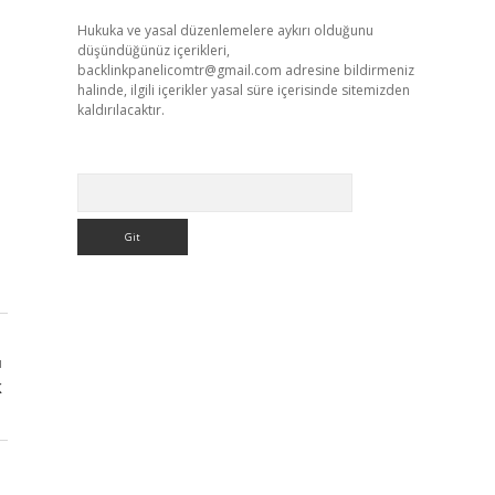
Hukuka ve yasal düzenlemelere aykırı olduğunu
düşündüğünüz içerikleri,
backlinkpanelicomtr@gmail.com
adresine bildirmeniz
halinde, ilgili içerikler yasal süre içerisinde sitemizden
kaldırılacaktır.
Arama
ı
k