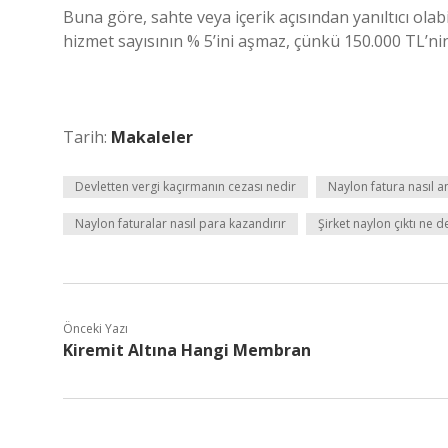
Buna göre, sahte veya içerik açısından yanıltıcı olab
hizmet sayısının % 5’ini aşmaz, çünkü 150.000 TL’nin
Tarih:
Makaleler
Devletten vergi kaçırmanın cezası nedir
Naylon fatura nasıl an
Naylon faturalar nasıl para kazandırır
Şirket naylon çıktı ne 
Önceki Yazı
Kiremit Altına Hangi Membran