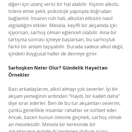
diğeri için utanç verici bir hal alabilir. Kişinin alkolü
tolere etme şekli, psikolojik yapısıyla doğrudan
bağlantılı. İnsanın ruh hali, alkolün etkisini nasıl
algıladığını etkiler. Mesela, keyifli bir akşamda içki
içiyorsan, sarhoş olman eğlenceli olabilir. Ama bir
tartışma sonrası içmeye başlarsan, bu sarhoşluk
farklı bir anlam taşıyabilir. Burada sadece alkol değil,
içindeki duygusal haller de devreye girer.
Sarhoşken Neler Olur? Gündelik Hayattan
Örnekler
Bazı arkadaşlarım, alkol almayı çok severler. İyi bir
akşam yemeğinin ardından “Haydi, bir kadeh daha”
diye ısrar ederler. Ben de bu tür akşamları severim,
çünkü genellikle insanlar rahatlar ve sohbet eder.
Ancak, bazen bunun ötesine geçmek, sarhoş olmak
an meselesidir. Mesela bir keresinde bir
arkadaşımın evinde düzenlenen doğum günü