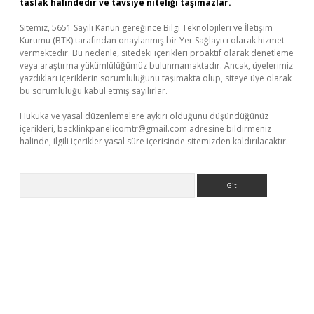
taslak halindedir ve tavsiye niteliği taşımazlar.
Sitemiz, 5651 Sayılı Kanun gereğince Bilgi Teknolojileri ve İletişim
Kurumu (BTK) tarafından onaylanmış bir Yer Sağlayıcı olarak hizmet
vermektedir. Bu nedenle, sitedeki içerikleri proaktif olarak denetleme
veya araştırma yükümlülüğümüz bulunmamaktadır. Ancak, üyelerimiz
yazdıkları içeriklerin sorumluluğunu taşımakta olup, siteye üye olarak
bu sorumluluğu kabul etmiş sayılırlar.
Hukuka ve yasal düzenlemelere aykırı olduğunu düşündüğünüz
içerikleri,
backlinkpanelicomtr@gmail.com
adresine bildirmeniz
halinde, ilgili içerikler yasal süre içerisinde sitemizden kaldırılacaktır.
Arama
ni giriş adresi
betexper.xyz