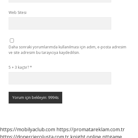
Web Sitesi
Daha sonraki yorumlarımda kullanılması için adım, e-posta adresim
ve site adresim bu tarayıcıya kaydedilsin.
5 + 3 kaçtır?
*
https://mobilyaclub.com
https://promatareklam.com.tr
https://donercierolusta.com.tr
knight online
nttgame