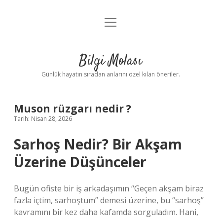
menüyü
Anasayfa
aç
Gizlilik Politikası
Bilgi Molası
Yasal Uyarı
Günlük hayatın sıradan anlarını özel kılan öneriler.
Hakkımızda
Muson rüzgarı nedir ?
Tarih: Nisan 28, 2026
Sarhoş Nedir? Bir Akşam
Üzerine Düşünceler
Bugün ofiste bir iş arkadaşımın “Geçen akşam biraz
fazla içtim, sarhoştum” demesi üzerine, bu “sarhoş”
kavramını bir kez daha kafamda sorguladım. Hani,