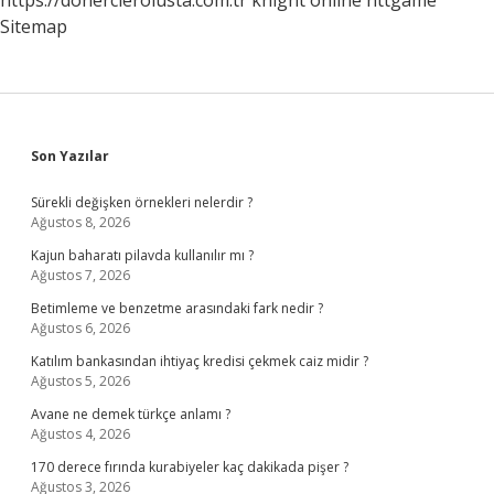
https://donercierolusta.com.tr
knight online
nttgame
Sitemap
Sidebar
Son Yazılar
Sürekli değişken örnekleri nelerdir ?
Ağustos 8, 2026
Kajun baharatı pilavda kullanılır mı ?
Ağustos 7, 2026
Betimleme ve benzetme arasındaki fark nedir ?
Ağustos 6, 2026
Katılım bankasından ihtiyaç kredisi çekmek caiz midir ?
Ağustos 5, 2026
Avane ne demek türkçe anlamı ?
Ağustos 4, 2026
170 derece fırında kurabiyeler kaç dakikada pişer ?
Ağustos 3, 2026