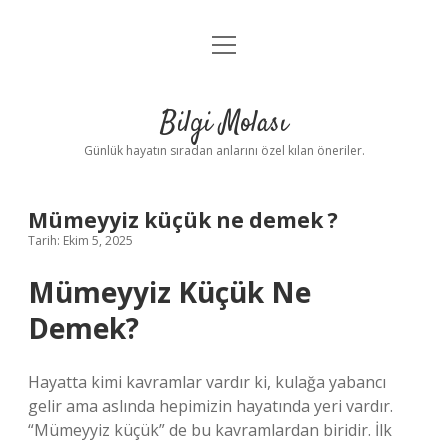
menüyü
Anasayfa
aç
Gizlilik Politikası
Bilgi Molası
Yasal Uyarı
Günlük hayatın sıradan anlarını özel kılan öneriler.
Hakkımızda
Mümeyyiz küçük ne demek ?
Tarih: Ekim 5, 2025
Mümeyyiz Küçük Ne
Demek?
Hayatta kimi kavramlar vardır ki, kulağa yabancı
gelir ama aslında hepimizin hayatında yeri vardır.
“Mümeyyiz küçük” de bu kavramlardan biridir. İlk