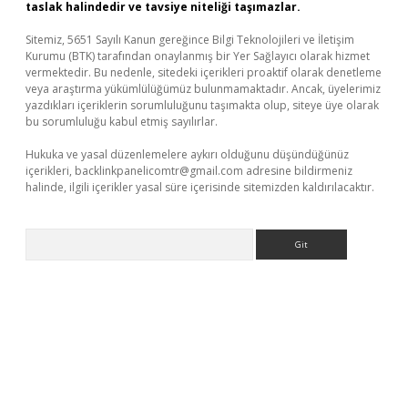
taslak halindedir ve tavsiye niteliği taşımazlar.
Sitemiz, 5651 Sayılı Kanun gereğince Bilgi Teknolojileri ve İletişim
Kurumu (BTK) tarafından onaylanmış bir Yer Sağlayıcı olarak hizmet
vermektedir. Bu nedenle, sitedeki içerikleri proaktif olarak denetleme
veya araştırma yükümlülüğümüz bulunmamaktadır. Ancak, üyelerimiz
yazdıkları içeriklerin sorumluluğunu taşımakta olup, siteye üye olarak
bu sorumluluğu kabul etmiş sayılırlar.
Hukuka ve yasal düzenlemelere aykırı olduğunu düşündüğünüz
içerikleri,
backlinkpanelicomtr@gmail.com
adresine bildirmeniz
halinde, ilgili içerikler yasal süre içerisinde sitemizden kaldırılacaktır.
Arama
lexbet yeni giriş adresi
betexper.xyz