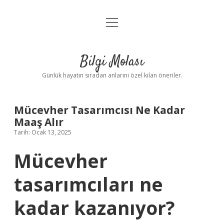
menüyü
Anasayfa
aç
Gizlilik Politikası
Bilgi Molası
Yasal Uyarı
Günlük hayatın sıradan anlarını özel kılan öneriler.
Hakkımızda
Mücevher Tasarımcısı Ne Kadar
Maaş Alır
Tarih: Ocak 13, 2025
Mücevher
tasarımcıları ne
kadar kazanıyor?