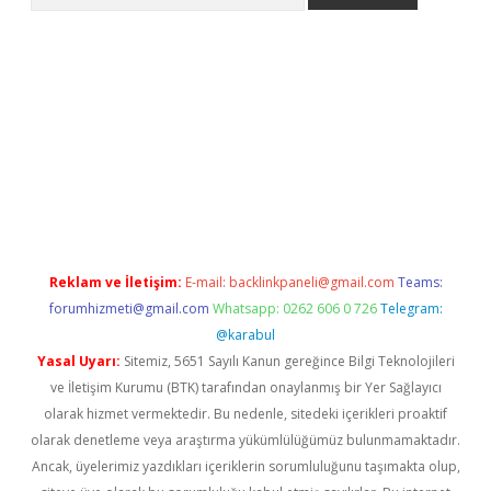
t yeni giriş adresi
betexper.xyz
Reklam ve İletişim:
E-mail:
backlinkpaneli@gmail.com
Teams:
forumhizmeti@gmail.com
Whatsapp: 0262 606 0 726
Telegram:
@karabul
Yasal Uyarı:
Sitemiz, 5651 Sayılı Kanun gereğince Bilgi Teknolojileri
ve İletişim Kurumu (BTK) tarafından onaylanmış bir Yer Sağlayıcı
olarak hizmet vermektedir. Bu nedenle, sitedeki içerikleri proaktif
olarak denetleme veya araştırma yükümlülüğümüz bulunmamaktadır.
Ancak, üyelerimiz yazdıkları içeriklerin sorumluluğunu taşımakta olup,