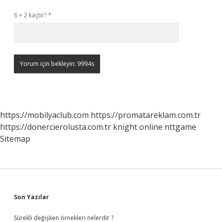
6 + 2 kaçtır?
*
https://mobilyaclub.com
https://promatareklam.com.tr
https://donercierolusta.com.tr
knight online
nttgame
Sitemap
Sidebar
Son Yazılar
Sürekli değişken örnekleri nelerdir ?