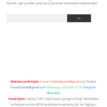
halinde, ilgili içerikler yasal süre içerisinde sitemizden kaldırılacaktır.
Arama
xbet yeni giriş adresi
betexper.xyz
Reklam ve İletişim:
E-mail:
backlinkpaneli@gmail.com
Teams:
forumhizmeti@gmail.com
Whatsapp: 0262 606 0 726
Telegram:
@karabul
Yasal Uyarı:
Sitemiz, 5651 Sayılı Kanun gereğince Bilgi Teknolojileri
ve İletişim Kurumu (BTK) tarafından onaylanmış bir Yer Sağlayıcı