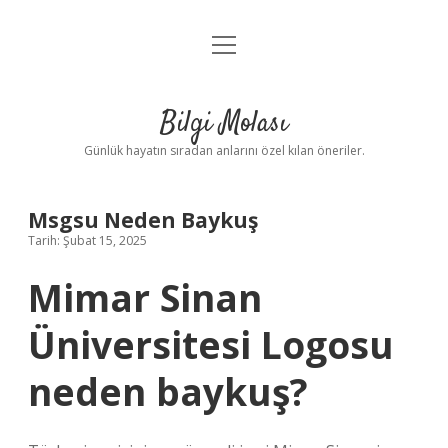
menüyü
Anasayfa
aç
Gizlilik Politikası
Bilgi Molası
Yasal Uyarı
Günlük hayatın sıradan anlarını özel kılan öneriler.
Hakkımızda
Msgsu Neden Baykuş
Tarih: Şubat 15, 2025
Mimar Sinan
Üniversitesi Logosu
neden baykuş?