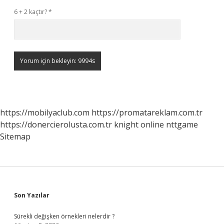
6 + 2 kaçtır?
*
https://mobilyaclub.com
https://promatareklam.com.tr
https://donercierolusta.com.tr
knight online
nttgame
Sitemap
Sidebar
Son Yazılar
Sürekli değişken örnekleri nelerdir ?