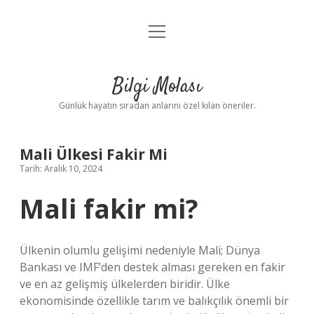
menüyü
Anasayfa
aç
Gizlilik Politikası
Bilgi Molası
Yasal Uyarı
Günlük hayatın sıradan anlarını özel kılan öneriler.
Hakkımızda
Mali Ülkesi Fakir Mi
Tarih: Aralık 10, 2024
Mali fakir mi?
Ülkenin olumlu gelişimi nedeniyle Mali; Dünya
Bankası ve IMF’den destek alması gereken en fakir
ve en az gelişmiş ülkelerden biridir. Ülke
ekonomisinde özellikle tarım ve balıkçılık önemli bir