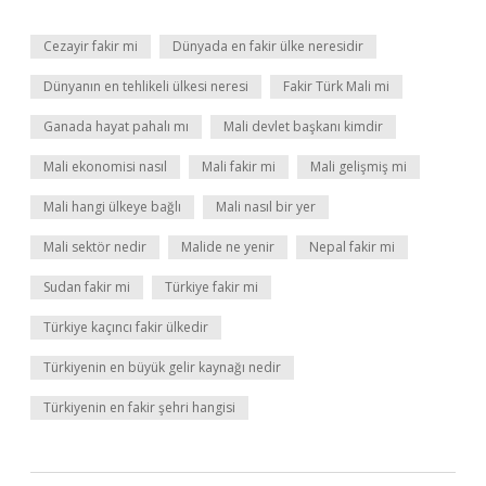
Cezayir fakir mi
Dünyada en fakir ülke neresidir
Dünyanın en tehlikeli ülkesi neresi
Fakir Türk Mali mi
Ganada hayat pahalı mı
Mali devlet başkanı kimdir
Mali ekonomisi nasıl
Mali fakir mi
Mali gelişmiş mi
Mali hangi ülkeye bağlı
Mali nasıl bir yer
Mali sektör nedir
Malide ne yenir
Nepal fakir mi
Sudan fakir mi
Türkiye fakir mi
Türkiye kaçıncı fakir ülkedir
Türkiyenin en büyük gelir kaynağı nedir
Türkiyenin en fakir şehri hangisi