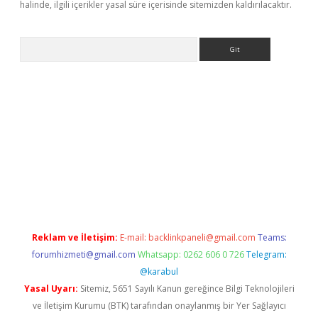
halinde, ilgili içerikler yasal süre içerisinde sitemizden kaldırılacaktır.
Arama
xbet yeni giriş adresi
betexper.xyz
Reklam ve İletişim:
E-mail:
backlinkpaneli@gmail.com
Teams:
forumhizmeti@gmail.com
Whatsapp: 0262 606 0 726
Telegram:
@karabul
Yasal Uyarı:
Sitemiz, 5651 Sayılı Kanun gereğince Bilgi Teknolojileri
ve İletişim Kurumu (BTK) tarafından onaylanmış bir Yer Sağlayıcı