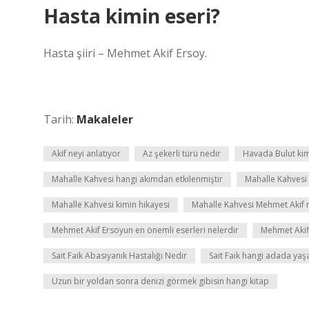
Hasta kimin eseri?
Hasta şiiri – Mehmet Akif Ersoy.
Tarih:
Makaleler
Akif neyi anlatıyor
Az şekerli türü nedir
Havada Bulut kim
Mahalle Kahvesi hangi akımdan etkilenmiştir
Mahalle Kahvesi 
Mahalle Kahvesi kimin hikayesi
Mahalle Kahvesi Mehmet Akif n
Mehmet Akif Ersoyun en önemli eserleri nelerdir
Mehmet Akif
Sait Faik Abasıyanık Hastalığı Nedir
Sait Faik hangi adada yaş
Uzun bir yoldan sonra denizi görmek gibisin hangi kitap