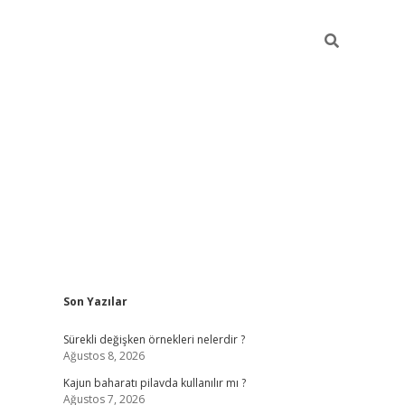
Sidebar
Son Yazılar
elexbet ye
Sürekli değişken örnekleri nelerdir ?
Ağustos 8, 2026
Kajun baharatı pilavda kullanılır mı ?
Ağustos 7, 2026