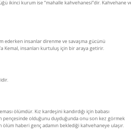
üğü ikinci kurum ise “mahalle kahvehanesi”dir. Kahvehane v
devam ederken insanlar direnme ve savaşma gücünü
Kemal, insanları kurtuluş için bir araya getirir.
dir.
eması ölümdür. Kız kardeşini kandırdığı için babası
mün pençesinde olduğunu duyduğunda onu son kez görmek
ın ölüm haberi genç adamın beklediği kahvehaneye ulaşır.