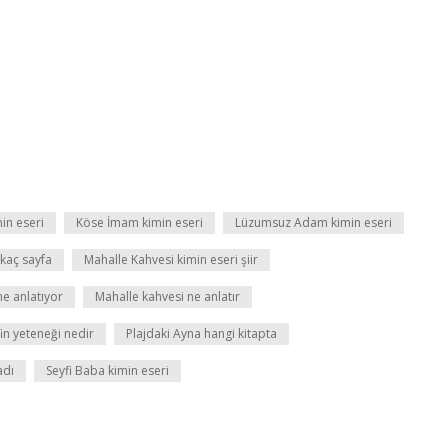
in eseri
Köse İmam kimin eseri
Lüzumsuz Adam kimin eseri
kaç sayfa
Mahalle Kahvesi kimin eseri şiir
e anlatıyor
Mahalle kahvesi ne anlatır
in yeteneği nedir
Plajdaki Ayna hangi kitapta
adı
Seyfi Baba kimin eseri