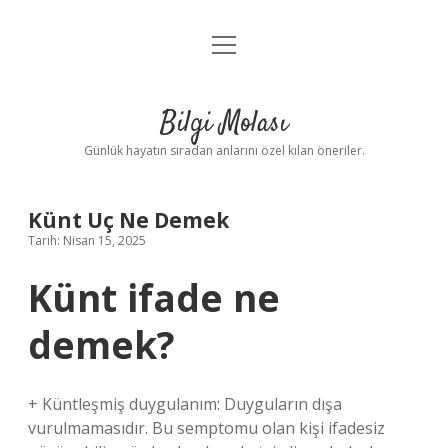
menüyü
Anasayfa
aç
Gizlilik Politikası
Bilgi Molası
Yasal Uyarı
Günlük hayatın sıradan anlarını özel kılan öneriler.
Hakkımızda
Künt Uç Ne Demek
Tarih: Nisan 15, 2025
Künt ifade ne
demek?
+ Küntleşmiş duygulanım: Duyguların dışa
vurulmamasıdır. Bu semptomu olan kişi ifadesiz