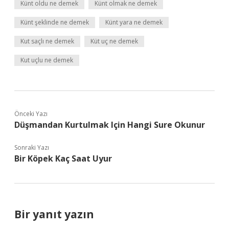
Künt oldu ne demek
Künt olmak ne demek
Künt şeklinde ne demek
Künt yara ne demek
Kut saçlı ne demek
Küt uç ne demek
Kut uçlu ne demek
Önceki Yazı
Düşmandan Kurtulmak Için Hangi Sure Okunur
Sonraki Yazı
Bir Köpek Kaç Saat Uyur
Bir yanıt yazın