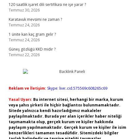
120 saatlik işaret dili sertifikası ne işe yarar ?
Temmuz 30, 2026
Karatavuk mevsimi ne zaman ?
Temmuz 24, 2026
1 ünite kan kaç gram gelir ?
Temmuz 24, 2026
Güneş gözlüğü KKD midir ?
Temmuz 22, 2026
Reklam ve İletişim:
Skype: live:.cid.575569c608265c69
Yasal Uyarı:
Bu internet sitesi, herhangi bir marka, kurum
veya şahıs şirketi ile hiçbir bağlantısı bulunmamaktadır.
Sitede yalnızca kendi hazırladığımız makaleler
paylaşılmaktadır. Burada yer alan içerikler haber niteliği
taşımamakta olup, gerçek kurum ve kişiler hakkında
paylaşım yapılmamaktadır. Gerçek kurum ve kişiler ile isim
benzerlikleri tamamen tesadüfidir. Sitemizdeki bilgiler
taslak halindedir ve tavsiye niteliği taşımazlar.