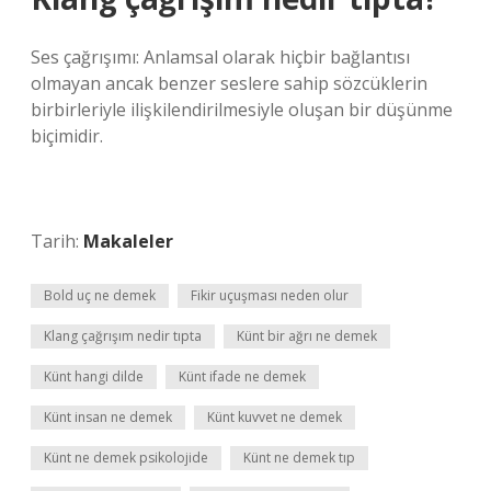
Ses çağrışımı: Anlamsal olarak hiçbir bağlantısı
olmayan ancak benzer seslere sahip sözcüklerin
birbirleriyle ilişkilendirilmesiyle oluşan bir düşünme
biçimidir.
Tarih:
Makaleler
Bold uç ne demek
Fikir uçuşması neden olur
Klang çağrışım nedir tıpta
Künt bir ağrı ne demek
Künt hangi dilde
Künt ifade ne demek
Künt insan ne demek
Künt kuvvet ne demek
Künt ne demek psikolojide
Künt ne demek tıp