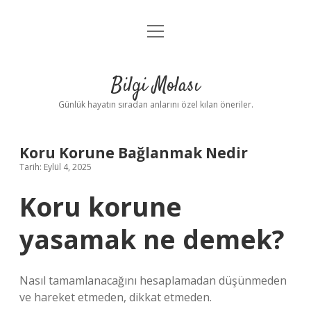
menüyü
Anasayfa
aç
Gizlilik Politikası
Bilgi Molası
Yasal Uyarı
Günlük hayatın sıradan anlarını özel kılan öneriler.
Hakkımızda
Koru Korune Bağlanmak Nedir
Tarih: Eylül 4, 2025
Koru korune
yasamak ne demek?
Nasıl tamamlanacağını hesaplamadan düşünmeden
ve hareket etmeden, dikkat etmeden.