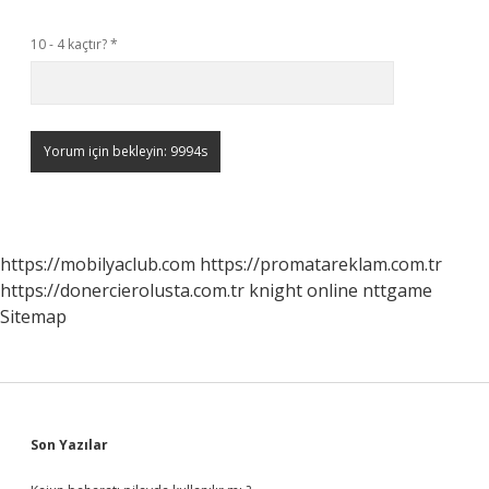
10 - 4 kaçtır?
*
https://mobilyaclub.com
https://promatareklam.com.tr
https://donercierolusta.com.tr
knight online
nttgame
Sitemap
Sidebar
Son Yazılar