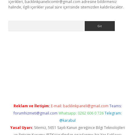
içerikleri,
backlinkpanelicomtr@gmail.com
adresine bildirmeniz
halinde, ilgili içerikler yasal süre içerisinde sitemizden kaldırılacaktır.
Arama
exbet yeni giriş adresi
betexper.xyz
Reklam ve İletişim:
E-mail:
backlinkpaneli@gmail.com
Teams:
forumhizmeti@gmail.com
Whatsapp: 0262 606 0 726
Telegram:
@karabul
Yasal Uyarı:
Sitemiz, 5651 Sayılı Kanun gereğince Bilgi Teknolojileri
ve İletişim Kurumu (BTK) tarafından onaylanmış bir Yer Sağlayıcı