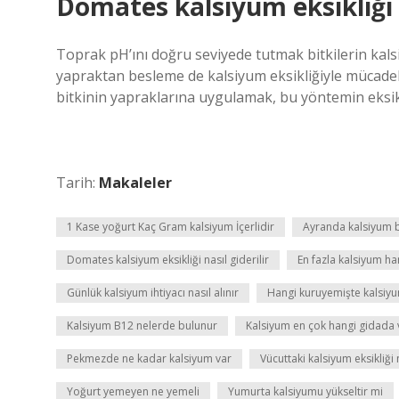
Domates kalsiyum eksikliği n
Toprak pH’ını doğru seviyede tutmak bitkilerin kal
yapraktan besleme de kalsiyum eksikliğiyle mücadel
bitkinin yapraklarına uygulamak, bu yöntemin eksikl
Tarih:
Makaleler
1 Kase yoğurt Kaç Gram kalsiyum İçerlidir
Ayranda kalsiyum 
Domates kalsiyum eksikliği nasıl giderilir
En fazla kalsiyum h
Günlük kalsiyum ihtiyacı nasıl alınır
Hangi kuruyemişte kalsiy
Kalsiyum B12 nelerde bulunur
Kalsiyum en çok hangi gidada 
Pekmezde ne kadar kalsiyum var
Vücuttaki kalsiyum eksikliği n
Yoğurt yemeyen ne yemeli
Yumurta kalsiyumu yükseltir mi