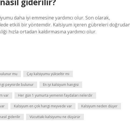
asıl giderilir?
siyumu daha iyi emmesine yardımcı olur. Son olarak,
ede etkili bir yöntemdir. Kalsiyum içeren gübreleri doğruda
iği hızla ortadan kaldırmasına yardımcı olur.
bulunur mu
Çay kalsiyumu yükseltir mi
angi peynirde bulunur
En iyi kalsiyum hangisi
um var
Her gün 1 yumurta yemenin faydaları nelerdir
var
Kalsiyum en çok hangi meyvede var
Kalsiyum neden düşer
asıl giderilir
Vücuttaki kalsiyumu ne düşürür