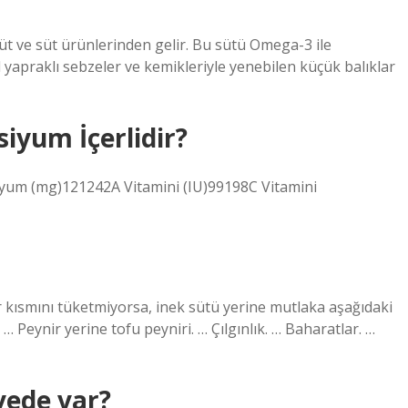
süt ve süt ürünlerinden gelir. Bu sütü Omega-3 ile
 yapraklı sebzeler ve kemikleriyle yenebilen küçük balıklar
iyum İçerlidir?
iyum (mg)121242A Vitamini (IU)99198C Vitamini
 kısmını tüketmiyorsa, inek sütü yerine mutlaka aşağıdaki
… Peynir yerine tofu peyniri. … Çılgınlık. … Baharatlar. …
vede var?