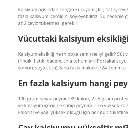
Kalsiyum açısından zengin kuruyemişler; fıstık, cev
fazla kalsiyum içerdiğini söyleyebiliriz. Bu nedenl
az 2 ceviz tüketmesi gerekir.
Vücuttaki kalsiyum eksikliği 
Kalsiyum eksikliğine (hipokalsemi) ne iyi gelir? Süt
(fındık, fıstık, badem, chia tohumları) Portakal suy
somon, soya sütü)Daha fazla makale…•24 Temmuz
En fazla kalsiyum hangi pe
100 gram beyaz peynir 289 kalori, 22,5 gram protein
ve kalsiyum içeriğine sahip peynirdir. En yüksek ka
kalorisi ve yağı yüksek olduğu için her gün tüketilm
Çay kalsiyumu yükseltir mi