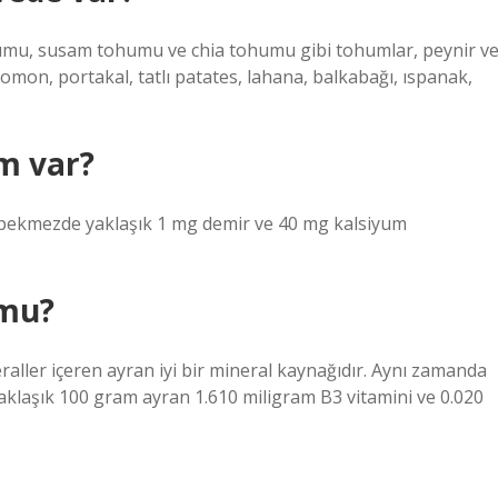
humu, susam tohumu ve chia tohumu gibi tohumlar, peynir v
somon, portakal, tatlı patates, lahana, balkabağı, ıspanak,
m var?
) pekmezde yaklaşık 1 mg demir ve 40 mg kalsiyum
 mu?
ller içeren ayran iyi bir mineral kaynağıdır. Aynı zamanda
Yaklaşık 100 gram ayran 1.610 miligram B3 vitamini ve 0.020