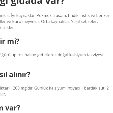
gi gidada var?
nleri. İyi kaynaklar: Pekmez, susam, fındık, fıstık ve benzeri
ller ve kuru meyveler. Orta kaynaklar: Yeşil sebzeler,
ecekler.
ir mi?
ğütülüp toz haline getirilerek doğal kalsiyum takviyesi
ıl alınır?
tarı 1200 mg’dır. Günlük kalsiyum ihtiyacı 1 bardak süt, 2
lir.
m var?