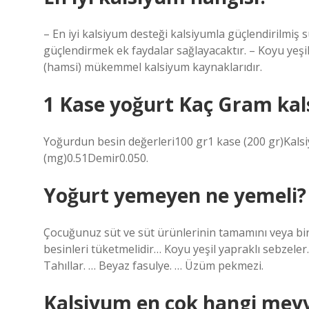
– En iyi kalsiyum desteği kalsiyumla güçlendirilmiş 
güçlendirmek ek faydalar sağlayacaktır. – Koyu yeşil
(hamsi) mükemmel kalsiyum kaynaklarıdır.
1 Kase yoğurt Kaç Gram kals
Yoğurdun besin değerleri100 gr1 kase (200 gr)Kals
(mg)0.51Demir0.050.
Yoğurt yemeyen ne yemeli?
Çocuğunuz süt ve süt ürünlerinin tamamını veya bir
besinleri tüketmelidir… Koyu yeşil yapraklı sebzeler. 
Tahıllar. … Beyaz fasulye. … Üzüm pekmezi.
Kalsiyum en çok hangi mey