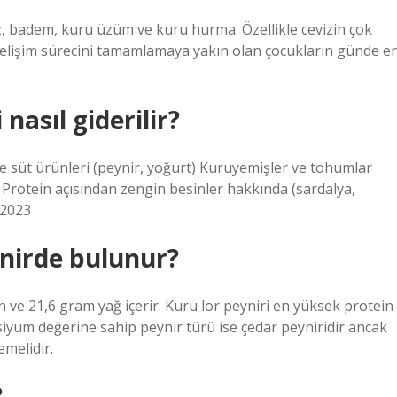
iz, badem, kuru üzüm ve kuru hurma. Özellikle cevizin çok
e gelişim sürecini tamamlamaya yakın olan çocukların günde e
nasıl giderilir?
 ve süt ürünleri (peynir, yoğurt) Kuruyemişler ve tohumlar
u. Protein açısından zengin besinler hakkında (sardalya,
 2023
ynirde bulunur?
 ve 21,6 gram yağ içerir. Kuru lor peyniri en yüksek protein
lsiyum değerine sahip peynir türü ise çedar peyniridir ancak
emelidir.
?