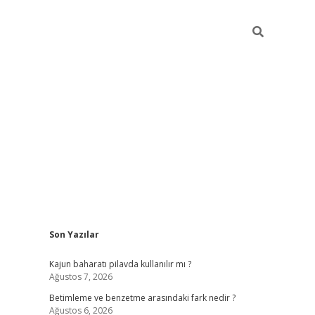
Sidebar
Son Yazılar
elexbet yen
Kajun baharatı pilavda kullanılır mı ?
Ağustos 7, 2026
Betimleme ve benzetme arasındaki fark nedir ?
Ağustos 6, 2026