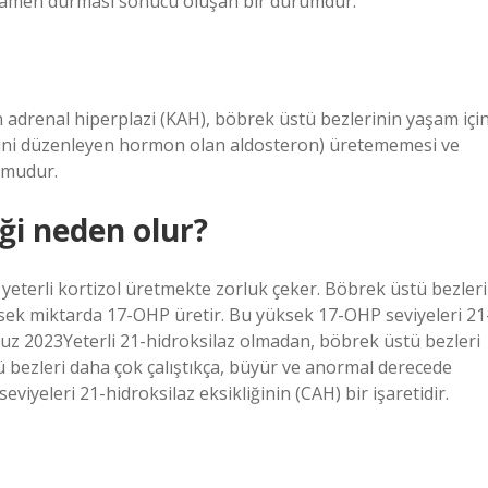
amamen durması sonucu oluşan bir durumdur.
adrenal hiperplazi (KAH), böbrek üstü bezlerinin yaşam içi
sini düzenleyen hormon olan aldosteron) üretememesi ve
umudur.
ği neden olur?
 yeterli kortizol üretmekte zorluk çeker. Böbrek üstü bezleri
sek miktarda 17-OHP üretir. Bu yüksek 17-OHP seviyeleri 21
mmuz 2023Yeterli 21-hidroksilaz olmadan, böbrek üstü bezleri
ü bezleri daha çok çalıştıkça, büyür ve anormal derecede
yeleri 21-hidroksilaz eksikliğinin (CAH) bir işaretidir.