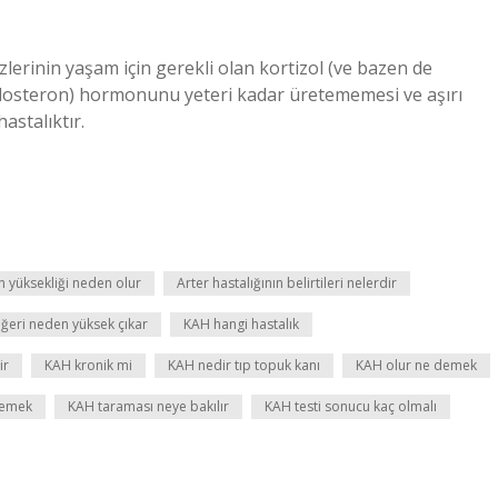
erinin yaşam için gerekli olan kortizol (ve bazen de
osteron) hormonunu yeteri kadar üretememesi ve aşırı
astalıktır.
 yüksekliği neden olur
Arter hastalığının belirtileri nelerdir
ğeri neden yüksek çıkar
KAH hangi hastalık
ir
KAH kronik mi
KAH nedir tıp topuk kanı
KAH olur ne demek
demek
KAH taraması neye bakılır
KAH testi sonucu kaç olmalı