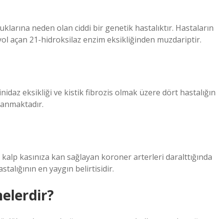
uklarına neden olan ciddi bir genetik hastalıktır. Hastaların
yol açan 21-hidroksilaz enzim eksikliğinden muzdariptir.
nidaz eksikliği ve kistik fibrozis olmak üzere dört hastalığın
lanmaktadır.
a kalp kasınıza kan sağlayan koroner arterleri daralttığında
talığının en yaygın belirtisidir.
nelerdir?