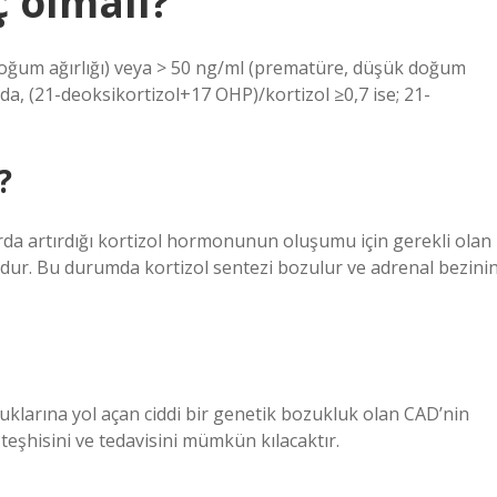
 olmalı?
doğum ağırlığı) veya > 50 ng/ml (prematüre, düşük doğum
adımda, (21-deoksikortizol+17 OHP)/kortizol ≥0,7 ise; 21-
?
da artırdığı kortizol hormonunun oluşumu için gerekli olan
ur. Bu durumda kortizol sentezi bozulur ve adrenal bezini
luklarına yol açan ciddi bir genetik bozukluk olan CAD’nin
teşhisini ve tedavisini mümkün kılacaktır.