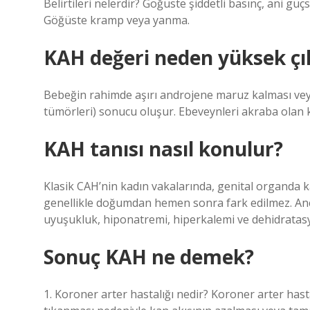
Belirtileri nelerdir? Göğüste şiddetli basınç, ani güç
Göğüste kramp veya yanma.
KAH değeri neden yüksek çı
Bebeğin rahimde aşırı androjene maruz kalması vey
tümörleri) sonucu oluşur. Ebeveynleri akraba olan k
KAH tanısı nasıl konulur?
Klasik CAH’nin kadın vakalarında, genital organda 
genellikle doğumdan hemen sonra fark edilmez. Anc
uyuşukluk, hiponatremi, hiperkalemi ve dehidratasyo
Sonuç KAH ne demek?
1. Koroner arter hastalığı nedir? Koroner arter hast