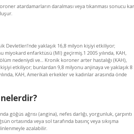
 koroner atardamarların daralması veya tıkanması sonucu ka
luşur.
 Devletleri’nde yaklaşık 16,8 milyon kişiyi etkiliyor;
nu miyokard enfarktüsü (MI) geçirmiş.1 2005 yılında, KAH,
 ölüm nedeniydi ve… Kronik koroner arter hastalığı (KAH),
kişiyi etkiliyor; bunlardan 9,8 milyonu anjinaya ve yaklaşık 8
ılında, KAH, Amerikalı erkekler ve kadınlar arasında önde
 nelerdir?
ında göğüs ağrısı (angina), nefes darlığı, yorgunluk, çarpıntı
ğsün ortasında veya sol tarafında basınç veya sıkışma
 dinlenmeyle azalabilir.