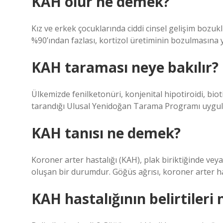
KAH olur ne demek?
Kız ve erkek çocuklarında ciddi cinsel gelişim bozukl
%90’ından fazlası, kortizol üretiminin bozulmasına 
KAH taraması neye bakılır?
Ülkemizde fenilketonüri, konjenital hipotiroidi, bioti
tarandığı Ulusal Yenidoğan Tarama Programı uygu
KAH tanısı ne demek?
Koroner arter hastalığı (KAH), plak biriktiğinde vey
oluşan bir durumdur. Göğüs ağrısı, koroner arter has
KAH hastalığının belirtileri 