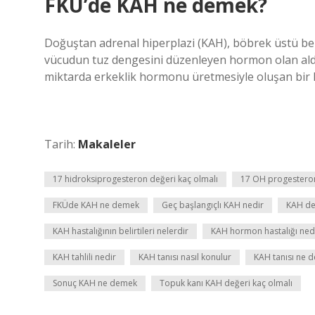
FKÜ’de KAH ne demek?
Doğuştan adrenal hiperplazi (KAH), böbrek üstü bezl
vücudun tuz dengesini düzenleyen hormon olan ald
miktarda erkeklik hormonu üretmesiyle oluşan bir h
Tarih:
Makaleler
17 hidroksiprogesteron değeri kaç olmalı
17 OH progesteron
FKÜde KAH ne demek
Geç başlangıçlı KAH nedir
KAH de
KAH hastalığının belirtileri nelerdir
KAH hormon hastalığı ned
KAH tahlili nedir
KAH tanısı nasıl konulur
KAH tanısı ne 
Sonuç KAH ne demek
Topuk kanı KAH değeri kaç olmalı