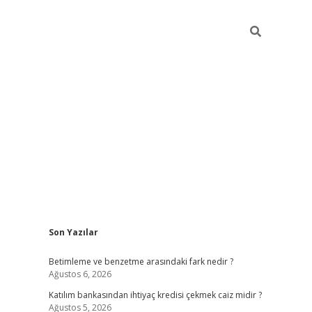
Sidebar
Son Yazılar
elexbet ye
Betimleme ve benzetme arasındaki fark nedir ?
Ağustos 6, 2026
Katılım bankasından ihtiyaç kredisi çekmek caiz midir ?
Ağustos 5, 2026