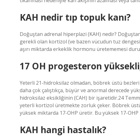
tıkanması nedeniyle kan akışının azalması veya t
KAH nedir tıp topuk kanı?
Doğuştan adrenal hiperplazi (KAH) nedir? Doğuştan 
gerekli olan kortizol (ve bazen vücudun tuz denge
aşırı miktarda erkeklik hormonu üretememesi dur
17 OH progesteron yüksekli
Yeterli 21-hidroksilaz olmadan, böbrek üstü bezleri
daha çok çalıştıkça, büyür ve anormal derecede yük
hidroksilaz eksikliğinin (CAH) bir işaretidir.24 Te
yeterli kortizol üretmekte zorluk çeker. Böbrek üst
yüksek miktarda 17-OHP üretir. Bu yüksek 17-OHP sevi
KAH hangi hastalık?