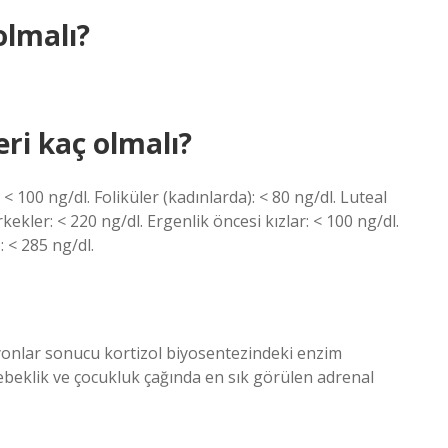
olmalı?
ri kaç olmalı?
 < 100 ng/dl. Foliküler (kadınlarda): < 80 ng/dl. Luteal
ekler: < 220 ng/dl. Ergenlik öncesi kızlar: < 100 ng/dl.
: < 285 ng/dl.
yonlar sonucu kortizol biyosentezindeki enzim
bebeklik ve çocukluk çağında en sık görülen adrenal