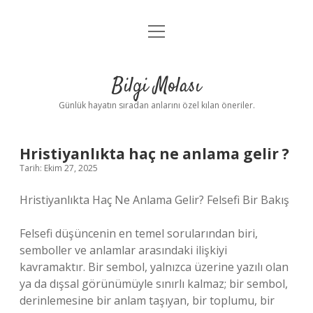
menüyü
Anasayfa
aç
Gizlilik Politikası
Bilgi Molası
Yasal Uyarı
Günlük hayatın sıradan anlarını özel kılan öneriler.
Hakkımızda
Hristiyanlıkta haç ne anlama gelir ?
Tarih: Ekim 27, 2025
Hristiyanlıkta Haç Ne Anlama Gelir? Felsefi Bir Bakış
Felsefi düşüncenin en temel sorularından biri,
semboller ve anlamlar arasındaki ilişkiyi
kavramaktır. Bir sembol, yalnızca üzerine yazılı olan
ya da dışsal görünümüyle sınırlı kalmaz; bir sembol,
derinlemesine bir anlam taşıyan, bir toplumu, bir