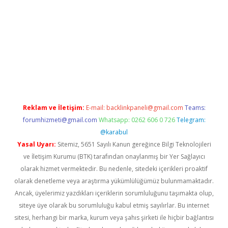
bet yeni giriş adresi
betexper.xyz
Reklam ve İletişim:
E-mail:
backlinkpaneli@gmail.com
Teams:
forumhizmeti@gmail.com
Whatsapp: 0262 606 0 726
Telegram:
@karabul
Yasal Uyarı:
Sitemiz, 5651 Sayılı Kanun gereğince Bilgi Teknolojileri
ve İletişim Kurumu (BTK) tarafından onaylanmış bir Yer Sağlayıcı
olarak hizmet vermektedir. Bu nedenle, sitedeki içerikleri proaktif
olarak denetleme veya araştırma yükümlülüğümüz bulunmamaktadır.
Ancak, üyelerimiz yazdıkları içeriklerin sorumluluğunu taşımakta olup,
siteye üye olarak bu sorumluluğu kabul etmiş sayılırlar. Bu internet
sitesi, herhangi bir marka, kurum veya şahıs şirketi ile hiçbir bağlantısı