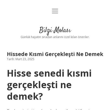
menüyü
Anasayfa
aç
Gizlilik Politikası
Bilgi Molası
Yasal Uyarı
Günlük hayatın sıradan anlarını özel kılan öneriler.
Hakkımızda
Hissede Kısmi Gerçekleşti Ne Demek
Tarih: Mart 23, 2025
Hisse senedi kısmi
gerçekleşti ne
demek?