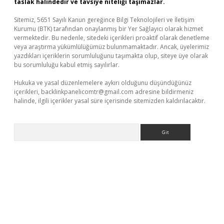
taslak halindedir ve tavsiye niteliği taşımazlar.
Sitemiz, 5651 Sayılı Kanun gereğince Bilgi Teknolojileri ve İletişim
Kurumu (BTK) tarafından onaylanmış bir Yer Sağlayıcı olarak hizmet
vermektedir. Bu nedenle, sitedeki içerikleri proaktif olarak denetleme
veya araştırma yükümlülüğümüz bulunmamaktadır. Ancak, üyelerimiz
yazdıkları içeriklerin sorumluluğunu taşımakta olup, siteye üye olarak
bu sorumluluğu kabul etmiş sayılırlar.
Hukuka ve yasal düzenlemelere aykırı olduğunu düşündüğünüz
içerikleri,
backlinkpanelicomtr@gmail.com
adresine bildirmeniz
halinde, ilgili içerikler yasal süre içerisinde sitemizden kaldırılacaktır.
Arama
elexbet yeni giriş adresi
betexper.xyz