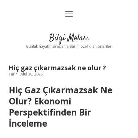
menüyü
Anasayfa
aç
Gizlilik Politikası
Bilgi Molası
Yasal Uyarı
Günlük hayatın sıradan anlarını özel kılan öneriler.
Hakkımızda
Hiç gaz çıkarmazsak ne olur ?
Tarih: Eylül 30, 2025
Hiç Gaz Çıkarmazsak Ne
Olur? Ekonomi
Perspektifinden Bir
İnceleme