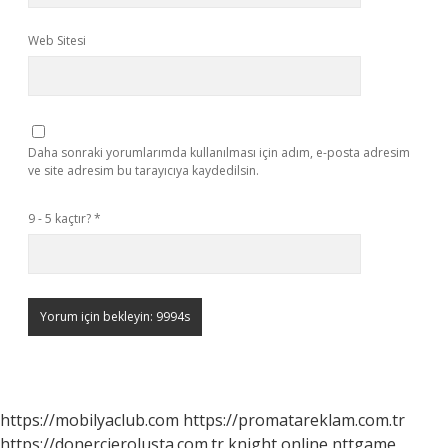
Web Sitesi
Daha sonraki yorumlarımda kullanılması için adım, e-posta adresim
ve site adresim bu tarayıcıya kaydedilsin.
9 - 5 kaçtır?
*
https://mobilyaclub.com
https://promatareklam.com.tr
https://donercierolusta.com.tr
knight online
nttgame