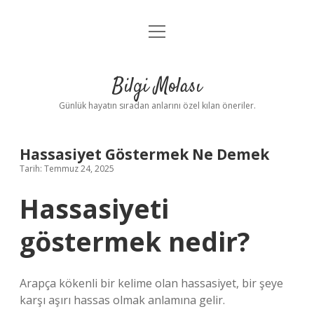
menüyü
Anasayfa
aç
Gizlilik Politikası
Bilgi Molası
Yasal Uyarı
Günlük hayatın sıradan anlarını özel kılan öneriler.
Hakkımızda
Hassasiyet Göstermek Ne Demek
Tarih: Temmuz 24, 2025
Hassasiyeti
göstermek nedir?
Arapça kökenli bir kelime olan hassasiyet, bir şeye
karşı aşırı hassas olmak anlamına gelir.